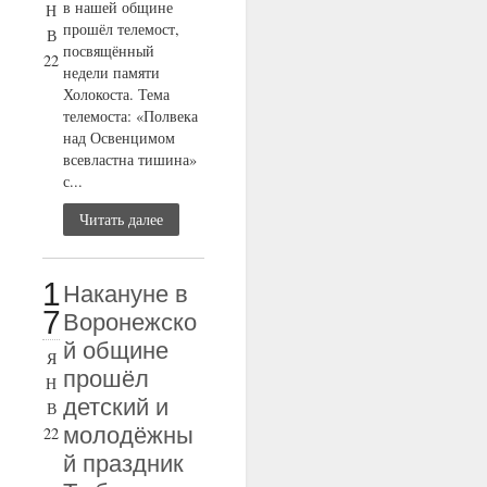
в нашей общине
Н
прошёл телемост,
В
посвящённый
22
недели памяти
Холокоста. Тема
телемоста: «Полвека
над Освенцимом
всевластна тишина»
с...
Читать далее
1
Накануне в
7
Воронежско
й общине
Я
прошёл
Н
детский и
В
молодёжны
22
й праздник