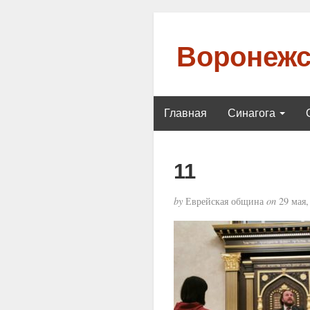
Воронежс
Главная
Синагога
11
by
Еврейская община
on
29 мая,