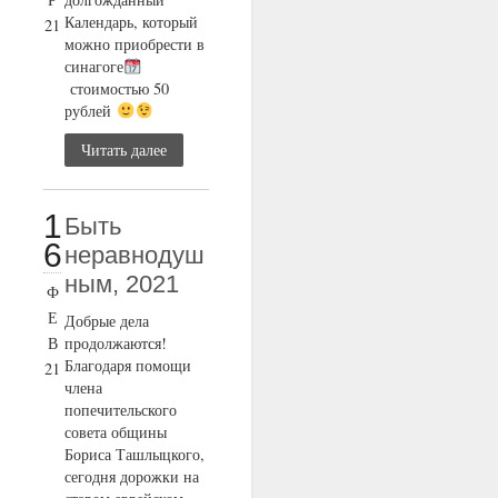
Календарь, который
21
можно приобрести в
синагоге
стоимостью 50
рублей
Читать далее
1
Быть
6
неравнодуш
ным, 2021
Ф
Е
Добрые дела
В
продолжаются!
Благодаря помощи
21
члена
попечительского
совета общины
Бориса Ташлыцкого,
сегодня дорожки на