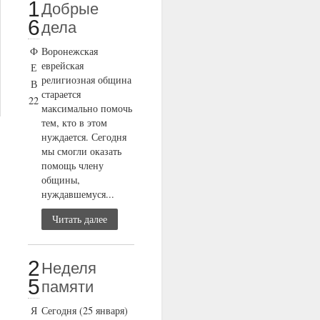
1
Добрые
6
дела
Ф
Воронежская
еврейская
Е
религиозная община
В
старается
22
максимально помочь
тем, кто в этом
нуждается. Сегодня
мы смогли оказать
помощь члену
общины,
нуждавшемуся...
Читать далее
2
Неделя
5
памяти
Я
Сегодня (25 января)