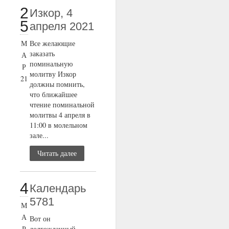
2
Изкор, 4
5
апреля 2021
М
Все желающие
заказать
А
поминальную
Р
молитву Изкор
21
должны помнить,
что ближайшее
чтение поминальной
молитвы 4 апреля в
11:00 в молельном
зале...
Читать далее
4
Календарь
5781
М
А
Вот он
Р
долгожданный