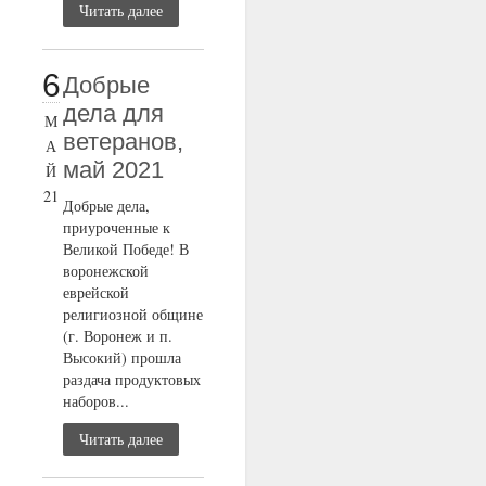
Читать далее
6
Добрые
дела для
М
ветеранов,
А
май 2021
Й
21
Добрые дела,
приуроченные к
Великой Победе! В
воронежской
еврейской
религиозной общине
(г. Воронеж и п.
Высокий) прошла
раздача продуктовых
наборов...
Читать далее