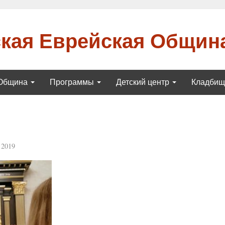
кая Еврейская Общин
Община
Программы
Детский центр
Кладби
 2019