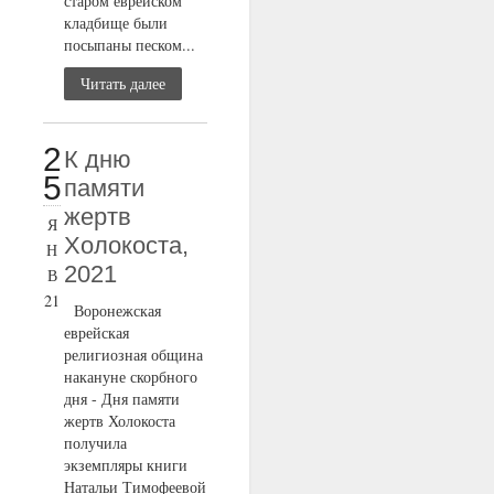
старом еврейском
кладбище были
посыпаны песком...
Читать далее
2
К дню
5
памяти
жертв
Я
Холокоста,
Н
2021
В
21
Воронежская
еврейская
религиозная община
накануне скорбного
дня - Дня памяти
жертв Холокоста
получила
экземпляры книги
Натальи Тимофеевой