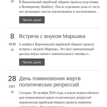
16
В Воронежской еврейской общине прошла подготовка
к Всемирному Шаббату. После отделения халы от теста
все желающие смогли поучаствовать в изготовлении...
Читать далее
8
Встреча с внуком Маршака
НОЯ
6 ноября в Воронежской еврейской общине прошла
встреча с внуком Маршака. Это был замечательный
16
рассказ внука нашего замечательного земляка о...
Читать далее
28
День поминовения жертв
политических репрессий
ОКТ
16
Сегодня, 28 октября 2016 года, в канун всероссийского
дня поминовения жертв политических репрессий
воронежская еврейская община провела памятное
мероприятие. Присутствующие...