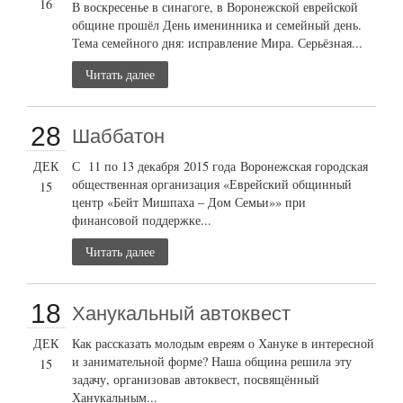
16
В воскресенье в синагоге, в Воронежской еврейской
общине прошёл День именинника и семейный день.
Тема семейного дня: исправление Мира. Серьёзная...
Читать далее
28
Шаббатон
ДЕК
С 11 по 13 декабря 2015 года Воронежская городская
общественная организация «Еврейский общинный
15
центр «Бейт Мишпаха – Дом Семьи»» при
финансовой поддержке...
Читать далее
18
Ханукальный автоквест
ДЕК
Как рассказать молодым евреям о Хануке в интересной
и занимательной форме? Наша община решила эту
15
задачу, организовав автоквест, посвящённый
Ханукальным...