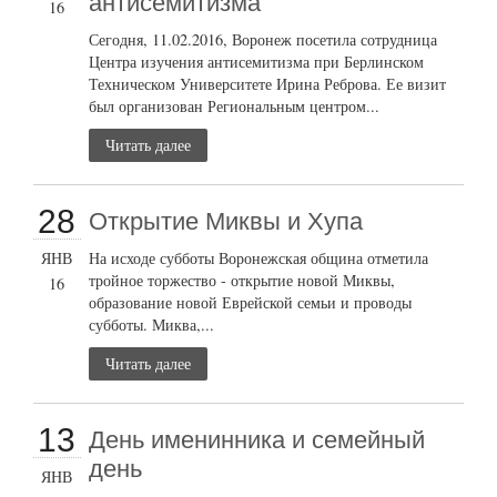
антисемитизма
16
Сегодня, 11.02.2016, Воронеж посетила сотрудница
Центра изучения антисемитизма при Берлинском
Техническом Университете Ирина Реброва. Ее визит
был организован Региональным центром...
Читать далее
28
Открытие Миквы и Хупа
ЯНВ
На исходе субботы Воронежская община отметила
тройное торжество - открытие новой Миквы,
16
образование новой Еврейской семьи и проводы
субботы. Миква,...
Читать далее
13
День именинника и семейный
день
ЯНВ