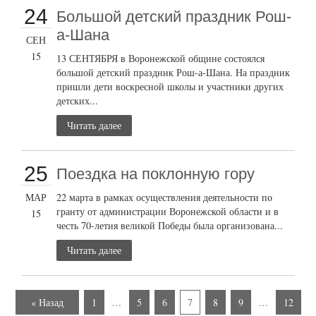
24
Большой детский праздник Рош-
а-Шана
СЕН
15
13 СЕНТЯБРЯ в Воронежской общине состоялся
большой детский праздник Рош-а-Шана. На праздник
пришли дети воскресной школы и участники других
детских...
Читать далее
25
Поездка на поклонную гору
МАР
22 марта в рамках осуществления деятельности по
гранту от администрации Воронежской области и в
15
честь 70-летия великой Победы была организована...
Читать далее
« Назад
1
…
5
6
7
8
9
…
12