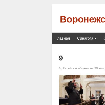
Воронежс
Главная
Синагога
9
by
Еврейская община
on
29 мая,