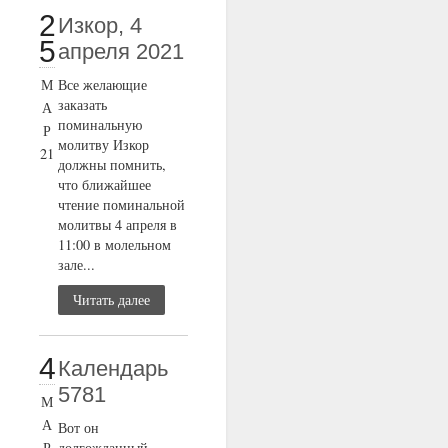
2
Изкор, 4
5
апреля 2021
М
Все желающие
заказать
А
поминальную
Р
молитву Изкор
21
должны помнить,
что ближайшее
чтение поминальной
молитвы 4 апреля в
11:00 в молельном
зале...
Читать далее
4
Календарь
5781
М
А
Вот он
Р
долгожданный