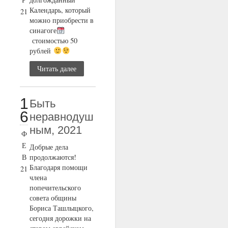
Календарь, который
21
можно приобрести в
синагоге
стоимостью 50
рублей
Читать далее
1
Быть
6
неравнодуш
ным, 2021
Ф
Е
Добрые дела
В
продолжаются!
Благодаря помощи
21
члена
попечительского
совета общины
Бориса Ташлыцкого,
сегодня дорожки на