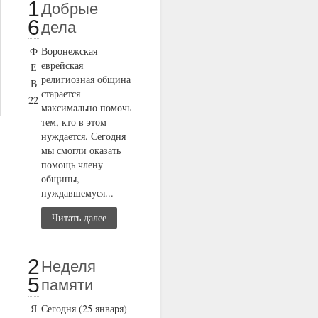
1
Добрые
6
дела
Ф
Воронежская
еврейская
Е
религиозная община
В
старается
22
максимально помочь
тем, кто в этом
нуждается. Сегодня
мы смогли оказать
помощь члену
общины,
нуждавшемуся...
Читать далее
2
Неделя
5
памяти
Я
Сегодня (25 января)