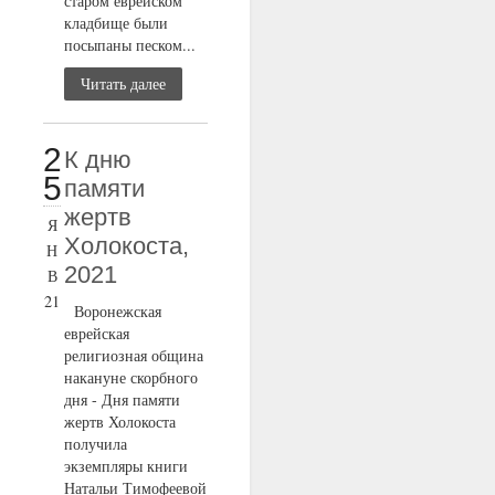
старом еврейском
кладбище были
посыпаны песком...
Читать далее
2
К дню
5
памяти
жертв
Я
Холокоста,
Н
2021
В
21
Воронежская
еврейская
религиозная община
накануне скорбного
дня - Дня памяти
жертв Холокоста
получила
экземпляры книги
Натальи Тимофеевой