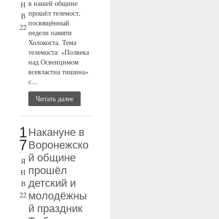
в нашей общине
Н
прошёл телемост,
В
посвящённый
22
недели памяти
Холокоста. Тема
телемоста: «Полвека
над Освенцимом
всевластна тишина»
с...
Читать далее
1
Накануне в
7
Воронежско
й общине
Я
прошёл
Н
детский и
В
молодёжны
22
й праздник