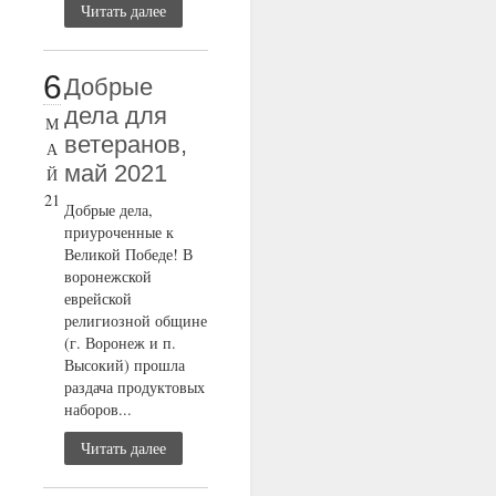
Читать далее
6
Добрые
дела для
М
ветеранов,
А
май 2021
Й
21
Добрые дела,
приуроченные к
Великой Победе! В
воронежской
еврейской
религиозной общине
(г. Воронеж и п.
Высокий) прошла
раздача продуктовых
наборов...
Читать далее