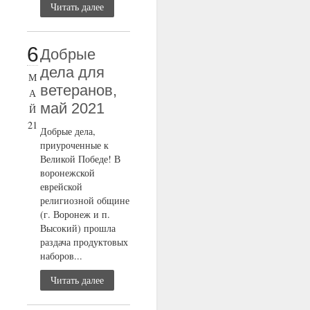
Читать далее
6
Добрые
дела для
М
ветеранов,
А
май 2021
Й
21
Добрые дела,
приуроченные к
Великой Победе! В
воронежской
еврейской
религиозной общине
(г. Воронеж и п.
Высокий) прошла
раздача продуктовых
наборов...
Читать далее