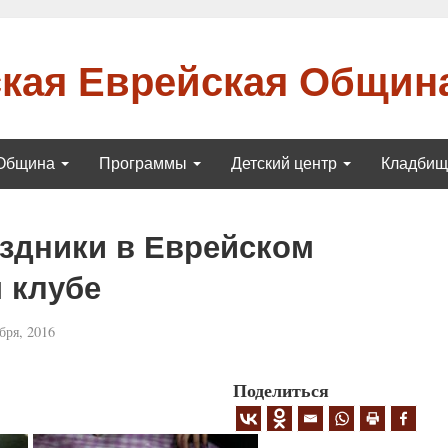
кая Еврейская Общин
Община
Программы
Детский центр
Кладби
здники в Еврейском
 клубе
бря, 2016
Поделиться