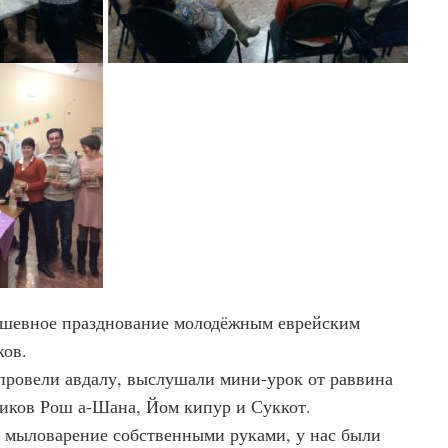
душевное празднование молодёжным еврейским
ков.
ровели авдалу, выслушали мини-урок от раввина
ников Рош а-Шана, Йом кипур и Суккот.
 мыловарение собственными руками, у нас были