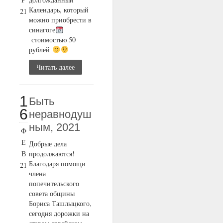
Календарь, который
21
можно приобрести в
синагоге
стоимостью 50
рублей
Читать далее
1
Быть
6
неравнодуш
ным, 2021
Ф
Е
Добрые дела
В
продолжаются!
Благодаря помощи
21
члена
попечительского
совета общины
Бориса Ташлыцкого,
сегодня дорожки на