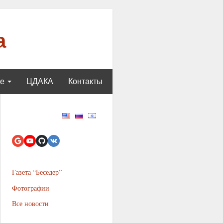
а
ще
ЦДАКА
Контакты
Газета “Беседер”
Фотографии
Все новости