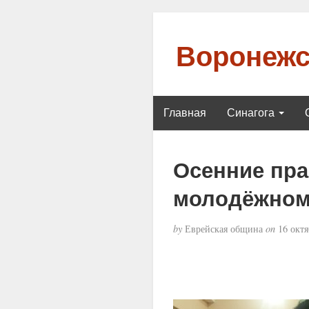
Воронежс
Главная
Синагога
Осенние пра
молодёжном
by
Еврейская община
on
16 октя