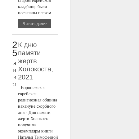
старом еврейском
кладбище были
посыпаны песком...
Читать далее
2
К дню
5
памяти
жертв
Я
Холокоста,
Н
2021
В
21
Воронежская
еврейская
религиозная община
накануне скорбного
дня - Дня памяти
жертв Холокоста
получила
экземпляры книги
Натальи Тимофеевой