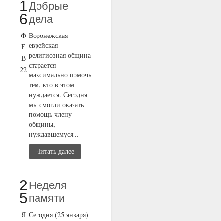
1
Добрые
6
дела
Ф
Воронежская
еврейская
Е
религиозная община
В
старается
22
максимально помочь
тем, кто в этом
нуждается. Сегодня
мы смогли оказать
помощь члену
общины,
нуждавшемуся...
Читать далее
2
Неделя
5
памяти
Я
Сегодня (25 января)