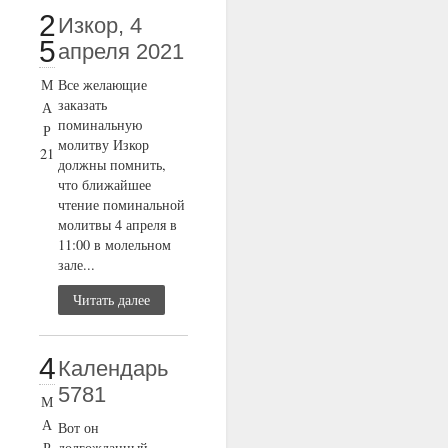
2
Изкор, 4
5
апреля 2021
М
Все желающие
заказать
А
поминальную
Р
молитву Изкор
21
должны помнить,
что ближайшее
чтение поминальной
молитвы 4 апреля в
11:00 в молельном
зале...
Читать далее
4
Календарь
5781
М
А
Вот он
Р
долгожданный