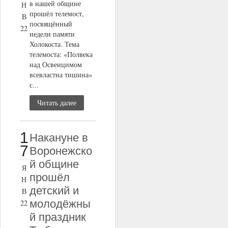
в нашей общине
Н
прошёл телемост,
В
посвящённый
22
недели памяти
Холокоста. Тема
телемоста: «Полвека
над Освенцимом
всевластна тишина»
с...
Читать далее
1
Накануне в
7
Воронежско
й общине
Я
прошёл
Н
детский и
В
молодёжны
22
й праздник