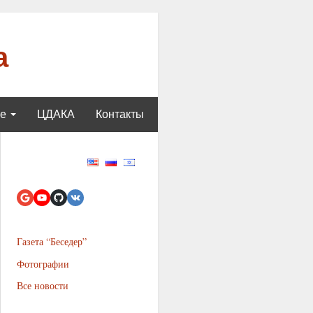
а
ще
ЦДАКА
Контакты
Газета “Беседер”
Фотографии
Все новости