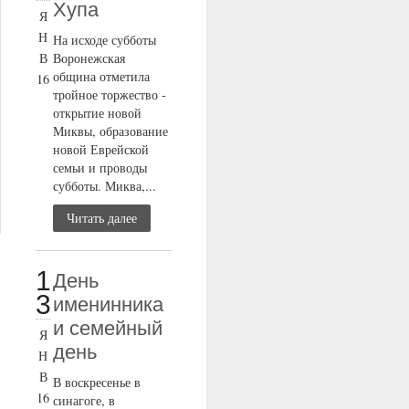
Хупа
Я
Н
На исходе субботы
В
Воронежская
община отметила
16
тройное торжество -
открытие новой
Миквы, образование
новой Еврейской
семьи и проводы
субботы. Миква,...
Читать далее
1
День
3
именинника
и семейный
Я
день
Н
В
В воскресенье в
16
синагоге, в