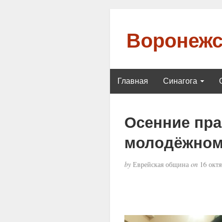
Воронежс
Главная
Синагога
Осенние пра
молодёжном
by
Еврейская община
on
16 октя