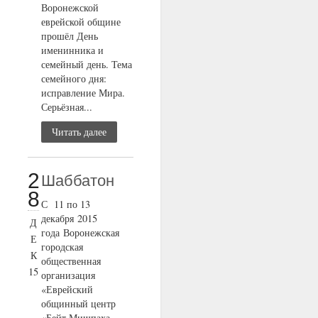
Воронежской
еврейской общине
прошёл День
именинника и
семейный день. Тема
семейного дня:
исправление Мира.
Серьёзная...
Читать далее
2
Шаббатон
8
С 11 по 13
декабря 2015
Д
года Воронежская
Е
городская
К
общественная
15
организация
«Еврейский
общинный центр
«Бейт Мишпаха –