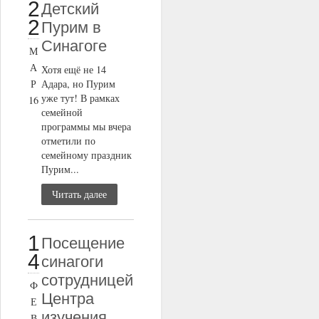
2
Детский
2
Пурим в
Синагоге
М
А
Хотя ещё не 14
Р
Адара, но Пурим
уже тут! В рамках
16
семейной
программы мы вчера
отметили по
семейному праздник
Пурим...
Читать далее
1
Посещение
4
синагоги
сотрудницей
Ф
Центра
Е
изучения
В