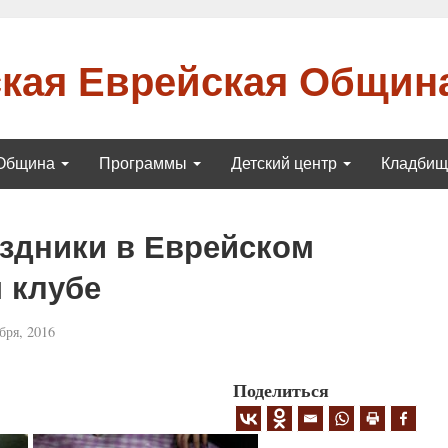
кая Еврейская Общин
Община
Программы
Детский центр
Кладби
здники в Еврейском
 клубе
бря, 2016
Поделиться