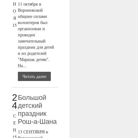
Н
11 октября в
Воронежской
О
общине силами
Я
волонтеров был
15
организован и
проведен
замечательный
праздник для детей
и их родителей
"Маршак детям".
На...
Читать далее
2
Большой
4
детский
праздник
С
Рош-а-Шана
Е
Н
13 СЕНТЯБРЯ в
15
Воронежской