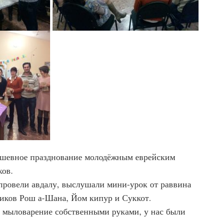
душевное празднование молодёжным еврейским
ков.
ровели авдалу, выслушали мини-урок от раввина
ников Рош а-Шана, Йом кипур и Суккот.
 мыловарение собственными руками, у нас были