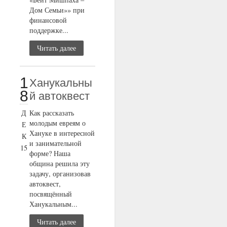
Дом Семьи»» при
финансовой
поддержке...
Читать далее
1
Ханукальны
8
й автоквест
Д
Как рассказать
молодым евреям о
Е
Хануке в интересной
К
и занимательной
15
форме? Наша
община решила эту
задачу, организовав
автоквест,
посвящённый
Ханукальным...
Читать далее