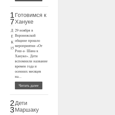
1
Готовимся к
7
Хануке
Д
29 ноября в
Воронежской
Е
общине прошло
К
мероприятии «От
15
Рош-а- Шана к
Хануке». Дети
вспомнили название
времен года и
осенних месяцев
на...
Читать далее
2
Дети
3
Маршаку