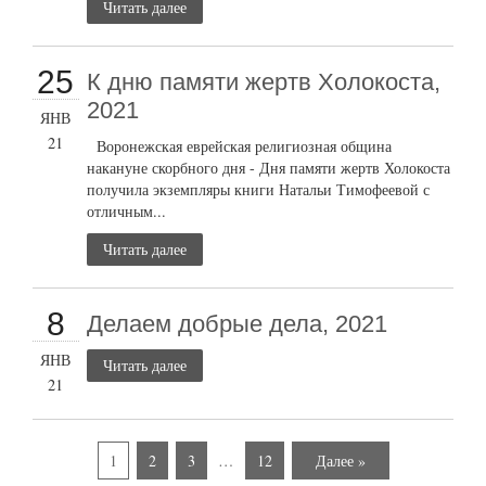
Читать далее
25
К дню памяти жертв Холокоста,
2021
ЯНВ
21
Воронежская еврейская религиозная община
накануне скорбного дня - Дня памяти жертв Холокоста
получила экземпляры книги Натальи Тимофеевой с
отличным...
Читать далее
8
Делаем добрые дела, 2021
ЯНВ
Читать далее
21
1
2
3
…
12
Далее »