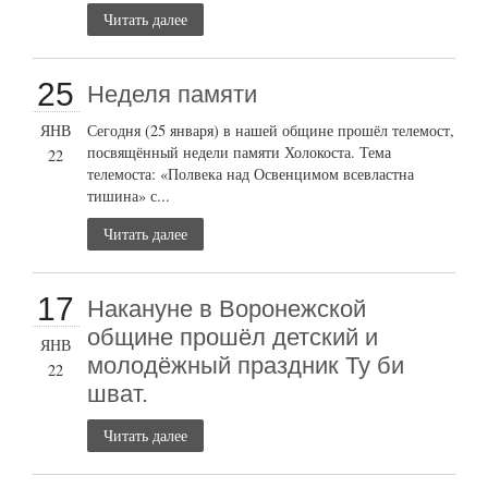
Читать далее
25
Неделя памяти
ЯНВ
Сегодня (25 января) в нашей общине прошёл телемост,
посвящённый недели памяти Холокоста. Тема
22
телемоста: «Полвека над Освенцимом всевластна
тишина» с...
Читать далее
17
Накануне в Воронежской
общине прошёл детский и
ЯНВ
молодёжный праздник Ту би
22
шват.
Читать далее