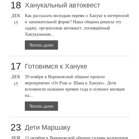
18
Ханукальный автоквест
ДЕК
Как рассказать молодым евреям о Хануке в интересной
и занимательной форме? Наша община решила эту
15
задачу, организовав автоквест, посвящённый
Ханукальным...
Читать далее
17
Готовимся к Хануке
ДЕК
29 ноября в Воронежской общине прошло
мероприятии «От Рош-а- Шана к Хануке». Дети
15
вспомнили название времен года и осенних месяцев
на...
Читать далее
23
Дети Маршаку
НОЯ
11 октября в Воронежской общине силами волонтеров