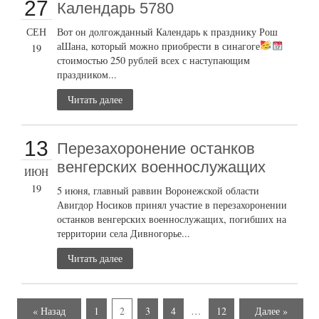
27
Календарь 5780
СЕН
Вот он долгожданный Календарь к празднику Рош
аШана, который можно приобрести в синагоге
19
стоимостью 250 рублей всех с наступающим
праздником...
Читать далее
13
Перезахоронение останков
венгерских военнослужащих
ИЮН
19
5 июня, главный раввин Воронежской области
Авигдор Носиков принял участие в перезахоронении
останков венгерских военнослужащих, погибших на
территории села Дивногорье...
Читать далее
« Назад
1
2
3
4
…
12
Далее »