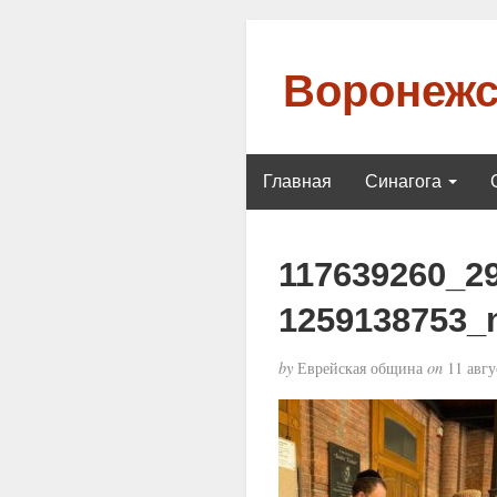
Воронежс
Главная
Синагога
117639260_2
1259138753_
by
Еврейская община
on
11 авгу