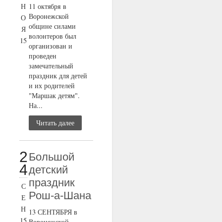
Н
11 октября в
Воронежской
О
общине силами
Я
волонтеров был
15
организован и
проведен
замечательный
праздник для детей
и их родителей
"Маршак детям".
На...
Читать далее
2
Большой
4
детский
праздник
С
Рош-а-Шана
Е
Н
13 СЕНТЯБРЯ в
15
Воронежской