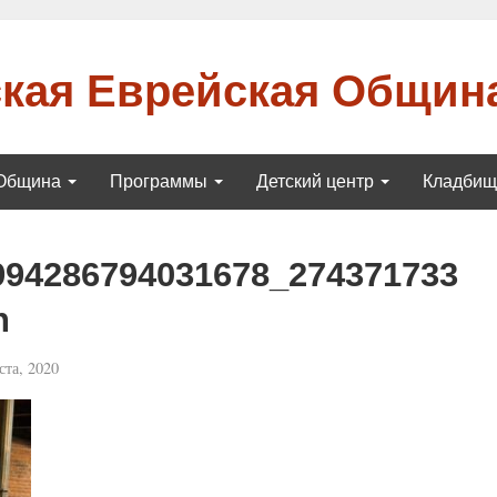
кая Еврейская Общин
Община
Программы
Детский центр
Кладби
994286794031678_274371733
n
ста, 2020