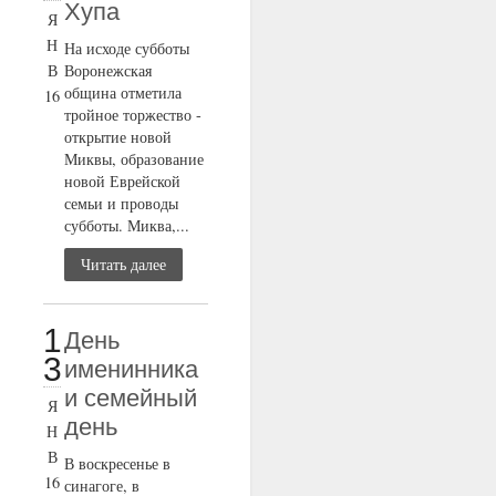
Хупа
Я
Н
На исходе субботы
В
Воронежская
община отметила
16
тройное торжество -
открытие новой
Миквы, образование
новой Еврейской
семьи и проводы
субботы. Миква,...
Читать далее
1
День
3
именинника
и семейный
Я
день
Н
В
В воскресенье в
16
синагоге, в