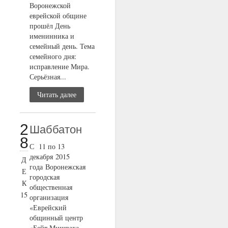
Воронежской
еврейской общине
прошёл День
именинника и
семейный день. Тема
семейного дня:
исправление Мира.
Серьёзная...
Читать далее
2
Шаббатон
8
С 11 по 13
декабря 2015
Д
года Воронежская
Е
городская
К
общественная
15
организация
«Еврейский
общинный центр
«Бейт Мишпаха –