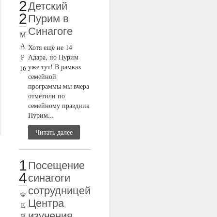
2
Детский
2
Пурим в
Синагоге
М
А
Хотя ещё не 14
Р
Адара, но Пурим
уже тут! В рамках
16
семейной
программы мы вчера
отметили по
семейному праздник
Пурим...
Читать далее
1
Посещение
4
синагоги
сотрудницей
Ф
Центра
Е
изучения
В