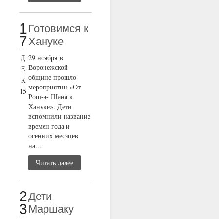
1
Готовимся к
7
Хануке
Д
29 ноября в
Воронежской
Е
общине прошло
К
мероприятии «От
15
Рош-а- Шана к
Хануке». Дети
вспомнили название
времен года и
осенних месяцев
на...
Читать далее
2
Дети
3
Маршаку