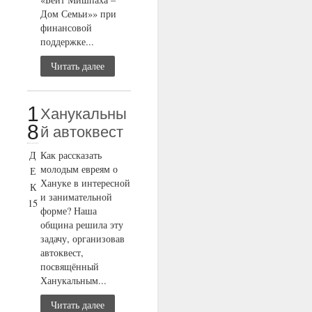
Дом Семьи»» при
финансовой
поддержке...
Читать далее
1
Ханукальны
8
й автоквест
Д
Как рассказать
молодым евреям о
Е
Хануке в интересной
К
и занимательной
15
форме? Наша
община решила эту
задачу, организовав
автоквест,
посвящённый
Ханукальным...
Читать далее