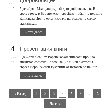
добровольцев
ДЕК
16
5 декабря - Международный день добровольцев. В
свете этого, в Воронежской еврейской общине недавно
Конищева Ирина организовала награждение самых
активных...
Читать далее
4
Презентация книги
ДЕК
3 декабря в стенах Воронежской синагоги прошло
значимое событие - презентация книги "История
16
евреев Воронежской губернии от истоков до наших...
Читать далее
« Назад
1
2
3
4
5
6
…
12
Далее »