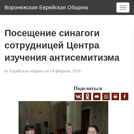
Воронежская Еврейская Община
T
o
g
g
Посещение синагоги
l
e
сотрудницей Центра
n
a
изучения антисемитизма
v
i
by
Еврейская община
on
14 февраля, 2016
g
a
Поделиться
t
i
o
n