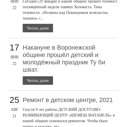
ЯНВ
Сегодня (25 января) в нашей общине прошёл телемост,
посвящённый недели памяти Холокоста. Тема
22
телемоста: «Полвека над Освенцимом всевластна
тишина» с...
Читать далее
17
Накануне в Воронежской
общине прошёл детский и
ЯНВ
молодёжный праздник Ту би
22
шват.
Читать далее
25
Ремонт в детском центре, 2021
АВГ
Спустя 9 лет работы ДЕТСКИЙ ДОСУГОВО-
РАЗВИВАЮЩИЙ ЦЕНТР «ШЕМЕШ МАТАНЕЛЬ» в
21
нашей общине освежился ремонтом. Чтобы было
уютно и красиво, мы...