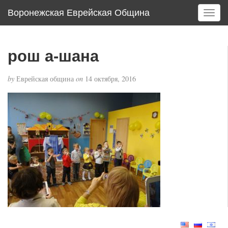
Воронежская Еврейская Община
T
o
g
g
рош а-шана
l
e
by
Еврейская община
on
14 октября, 2016
n
a
v
i
g
a
t
i
o
n