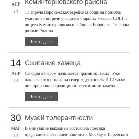
Коминтерновского района
АПР
14
11 апреля Воронежская еврейская община приняла
участие во встрече учащихся старших классов СОШ и
лицеев Коминтерновского района г.Воронежа "Народы
разные-Родина...
Читать далее
14
Сжигание хамеца
АПР
Сегодня вечером начинается праздник Песах! Уже
накрываются столы, на седер ждут гостей. В 12 часов
14
дня произошло традиционное сжигание хамеца...
Читать далее
30
Музей толерантности
МАР
В минувшие выходные состоялась поездка
представителей нашей общины в Москву в Еврейский
14