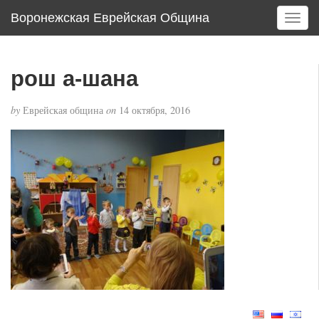
Воронежская Еврейская Община
T
o
g
g
рош а-шана
l
e
by
Еврейская община
on
14 октября, 2016
n
a
v
i
g
a
t
i
o
n