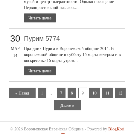
музей и центр толерантности. Однако посещение
Первопристольной началось...
Читать далее
30
Пурим 5774
МАР
Праздник Пурим в Воронежской общине 2014. В
воронежской общине в субботу 15 марта вечером и в
14
воскресенье 16 марта утром...
Читать далее
« Назад
1
…
7
8
9
10
11
12
Далее »
© 2026 Воронежская Еврейская Община - Powered by
BlogKori