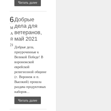
Читать далее
6
Добрые
дела для
М
ветеранов,
А
май 2021
Й
21
Добрые дела,
приуроченные к
Великой Победе! В
воронежской
еврейской
религиозной общине
(г. Воронеж и п.
Высокий) прошла
раздача продуктовых
наборов...
Читать далее