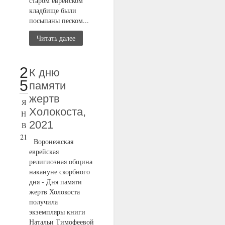
старом еврейском
кладбище были
посыпаны песком...
Читать далее
2
К дню
5
памяти
жертв
Я
Холокоста,
Н
2021
В
21
Воронежская
еврейская
религиозная община
накануне скорбного
дня - Дня памяти
жертв Холокоста
получила
экземпляры книги
Натальи Тимофеевой