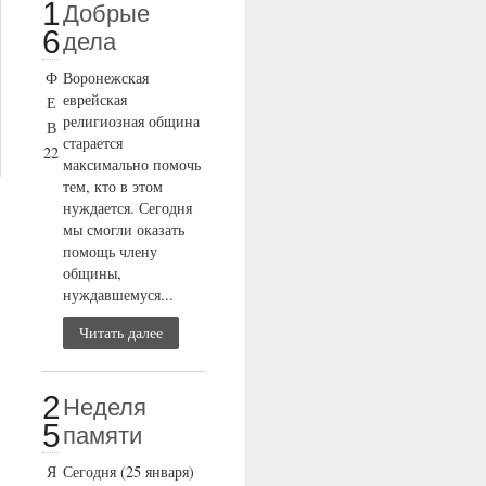
1
Добрые
6
дела
Ф
Воронежская
еврейская
Е
религиозная община
В
старается
22
максимально помочь
тем, кто в этом
нуждается. Сегодня
мы смогли оказать
помощь члену
общины,
нуждавшемуся...
Читать далее
2
Неделя
5
памяти
Я
Сегодня (25 января)