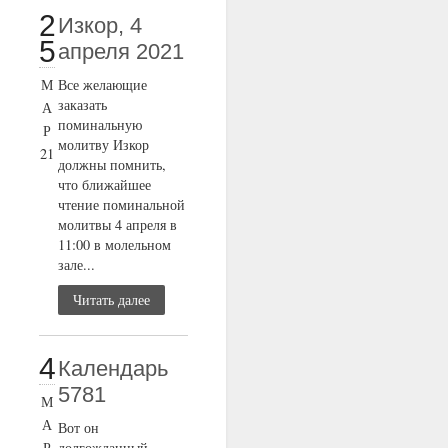
2
Изкор, 4
5
апреля 2021
М
Все желающие
заказать
А
поминальную
Р
молитву Изкор
21
должны помнить,
что ближайшее
чтение поминальной
молитвы 4 апреля в
11:00 в молельном
зале...
Читать далее
4
Календарь
5781
М
А
Вот он
Р
долгожданный