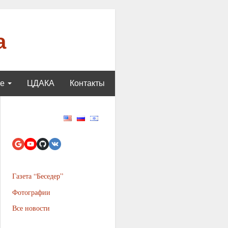
а
ще
ЦДАКА
Контакты
Газета “Беседер”
Фотографии
Все новости