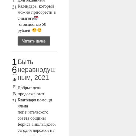
Календарь, который
21
можно приобрести в
синагоге
стоимостью 50
рублей
Читать далее
1
Быть
6
неравнодуш
ным, 2021
Ф
Е
Добрые дела
В
продолжаются!
Благодаря помощи
21
члена
попечительского
совета общины
Бориса Ташлыцкого,
сегодня дорожки на