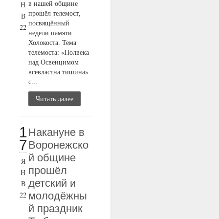
в нашей общине
Н
прошёл телемост,
В
посвящённый
22
недели памяти
Холокоста. Тема
телемоста: «Полвека
над Освенцимом
всевластна тишина»
с...
Читать далее
1
Накануне в
7
Воронежско
й общине
Я
прошёл
Н
детский и
В
молодёжны
22
й праздник