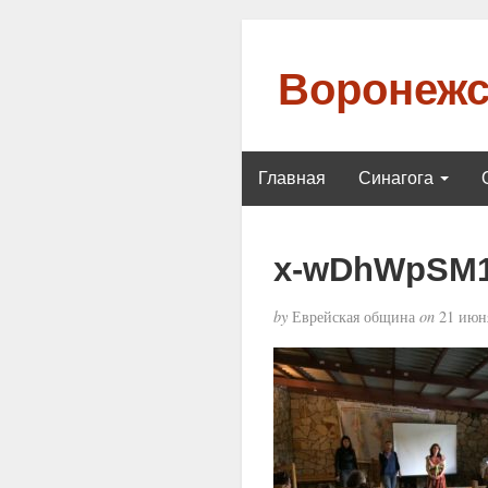
Воронежс
Главная
Синагога
x-wDhWpSM
by
Еврейская община
on
21 июня