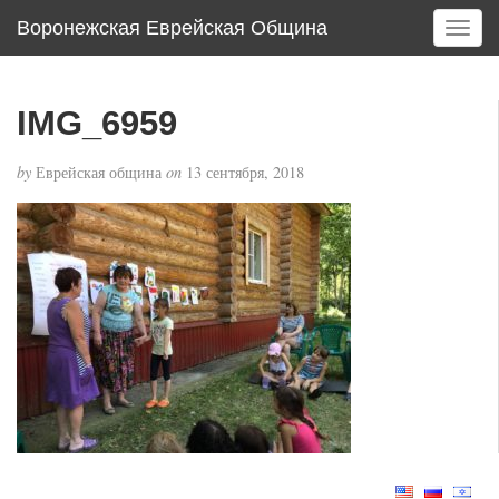
Воронежская Еврейская Община
T
o
g
g
IMG_6959
l
e
by
Еврейская община
on
13 сентября, 2018
n
a
v
i
g
a
t
i
o
n