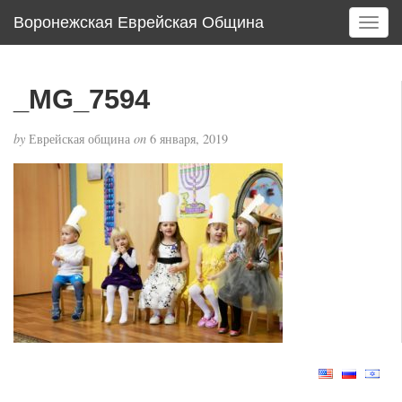
Воронежская Еврейская Община
T
o
g
g
_MG_7594
l
e
by
Еврейская община
on
6 января, 2019
n
a
v
i
g
a
t
i
o
n