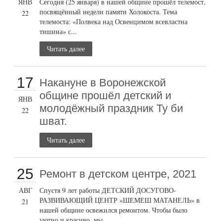
ЯНВ
Сегодня (25 января) в нашей общине прошёл телемост,
посвящённый недели памяти Холокоста. Тема
22
телемоста: «Полвека над Освенцимом всевластна
тишина» с...
Читать далее
17
Накануне в Воронежской
общине прошёл детский и
ЯНВ
молодёжный праздник Ту би
22
шват.
Читать далее
25
Ремонт в детском центре, 2021
АВГ
Спустя 9 лет работы ДЕТСКИЙ ДОСУГОВО-
РАЗВИВАЮЩИЙ ЦЕНТР «ШЕМЕШ МАТАНЕЛЬ» в
21
нашей общине освежился ремонтом. Чтобы было
уютно и красиво, мы...