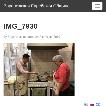
Воронежская Еврейская Община
T
o
g
g
IMG_7930
l
e
by
Еврейская община
on
6 января, 2019
n
a
v
i
g
a
t
i
o
n