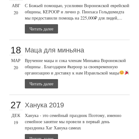
АВГ
С Божьей помощью, усилиями Воронежской еврейской
общины, КЕРООР и лично р. Пинхаса Гольдшмидта
20
мы предоставили помощь на 225,000₽ для людей,...
Читать далее
18
Маца для миньяна
МАР
Вручение мацы и сока членам Миньяна Воронежской
общины . Благодарим #кероор за своевременную
20
организацию и доставку к нам Израильской мацы
Читать далее
27
Ханука 2019
ДЕК
Ханука - это семейный праздник Поэтому, именно
семейное занятие мы провели в первый день
19
праздника Хаг Ханука самеах
Читать далее