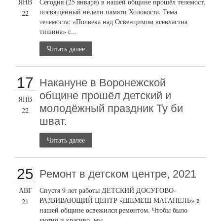
ЯНВ
Сегодня (25 января) в нашей общине прошёл телемост,
посвящённый недели памяти Холокоста. Тема
22
телемоста: «Полвека над Освенцимом всевластна
тишина» с...
Читать далее
17
Накануне в Воронежской
общине прошёл детский и
ЯНВ
молодёжный праздник Ту би
22
шват.
Читать далее
25
Ремонт в детском центре, 2021
АВГ
Спустя 9 лет работы ДЕТСКИЙ ДОСУГОВО-
РАЗВИВАЮЩИЙ ЦЕНТР «ШЕМЕШ МАТАНЕЛЬ» в
21
нашей общине освежился ремонтом. Чтобы было
уютно и красиво, мы...