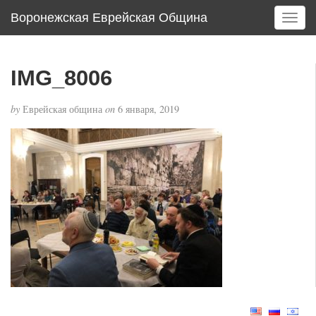
Воронежская Еврейская Община
T
o
g
g
IMG_8006
l
e
by
Еврейская община
on
6 января, 2019
n
a
v
i
g
a
t
i
o
n