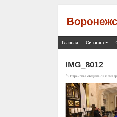
Воронежс
Главная
Синагога
IMG_8012
by
Еврейская община
on
6 январ