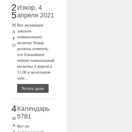
2
Изкор, 4
5
апреля 2021
М
Все желающие
заказать
А
поминальную
Р
молитву Изкор
21
должны помнить,
что ближайшее
чтение поминальной
молитвы 4 апреля в
11:00 в молельном
зале...
Читать далее
4
Календарь
5781
М
А
Вот он
Р
долгожданный