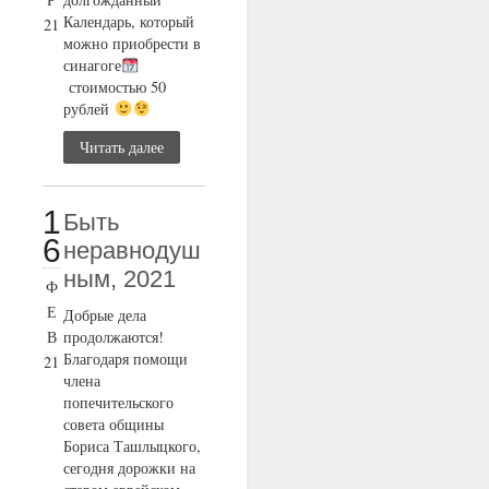
Календарь, который
21
можно приобрести в
синагоге
стоимостью 50
рублей
Читать далее
1
Быть
6
неравнодуш
ным, 2021
Ф
Е
Добрые дела
В
продолжаются!
Благодаря помощи
21
члена
попечительского
совета общины
Бориса Ташлыцкого,
сегодня дорожки на