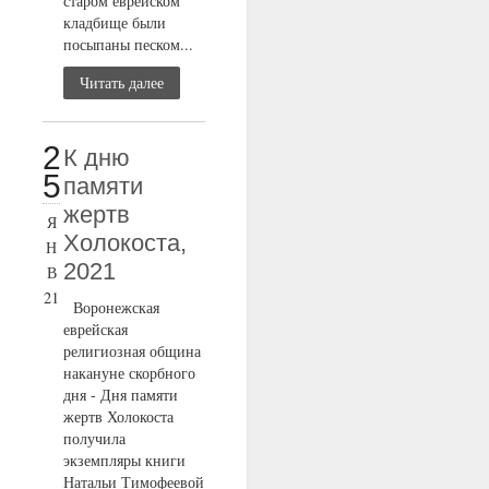
старом еврейском
кладбище были
посыпаны песком...
Читать далее
2
К дню
5
памяти
жертв
Я
Холокоста,
Н
2021
В
21
Воронежская
еврейская
религиозная община
накануне скорбного
дня - Дня памяти
жертв Холокоста
получила
экземпляры книги
Натальи Тимофеевой