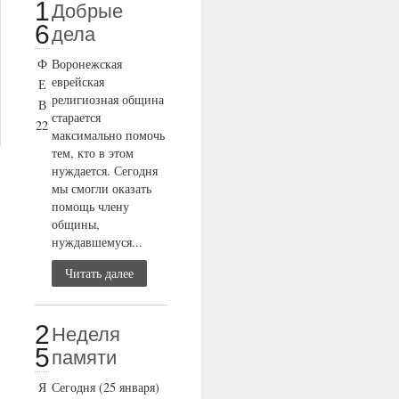
1
Добрые
6
дела
Ф
Воронежская
еврейская
Е
религиозная община
В
старается
22
максимально помочь
тем, кто в этом
нуждается. Сегодня
мы смогли оказать
помощь члену
общины,
нуждавшемуся...
Читать далее
2
Неделя
5
памяти
Я
Сегодня (25 января)