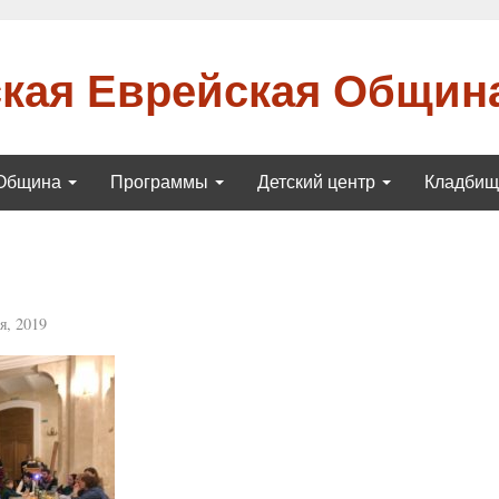
кая Еврейская Общин
Община
Программы
Детский центр
Кладби
я, 2019