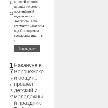
в нашей общине
Н
прошёл телемост,
В
посвящённый
22
недели памяти
Холокоста. Тема
телемоста: «Полвека
над Освенцимом
всевластна тишина»
с...
Читать далее
1
Накануне в
7
Воронежско
й общине
Я
прошёл
Н
детский и
В
молодёжны
22
й праздник