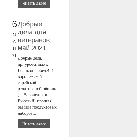
Читать далее
6
Добрые
дела для
М
ветеранов,
А
май 2021
Й
21
Добрые дела,
приуроченные к
Великой Победе! В
воронежской
еврейской
религиозной общине
(г. Воронеж и п.
Высокий) прошла
раздача продуктовых
наборов...
Читать далее