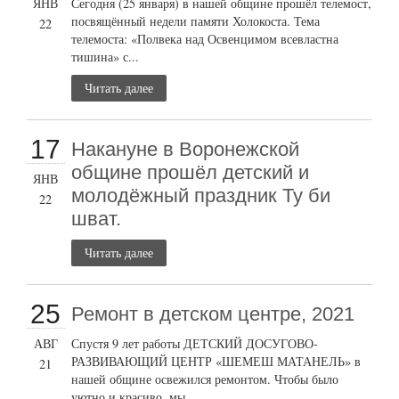
ЯНВ
Сегодня (25 января) в нашей общине прошёл телемост,
посвящённый недели памяти Холокоста. Тема
22
телемоста: «Полвека над Освенцимом всевластна
тишина» с...
Читать далее
17
Накануне в Воронежской
общине прошёл детский и
ЯНВ
молодёжный праздник Ту би
22
шват.
Читать далее
25
Ремонт в детском центре, 2021
АВГ
Спустя 9 лет работы ДЕТСКИЙ ДОСУГОВО-
РАЗВИВАЮЩИЙ ЦЕНТР «ШЕМЕШ МАТАНЕЛЬ» в
21
нашей общине освежился ремонтом. Чтобы было
уютно и красиво, мы...