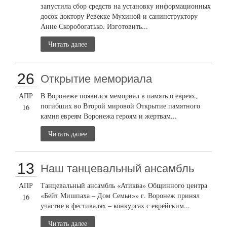
запустила сбор средств на установку информационных
досок доктору Ревекке Мухиной и санинструктору
Анне Скоробогатько. Изготовить...
Читать далее
26
Открытие мемориала
АПР
В Воронеже появился мемориал в память о евреях,
погибших во Второй мировой Открытие памятного
16
камня евреям Воронежа героям и жертвам...
Читать далее
13
Наш танцевальный ансамбль
АПР
Танцевальный ансамбль «Атиква» Общинного центра
«Бейт Мишпаха – Дом Семьи»» г. Воронеж принял
16
участие в фестивалях – конкурсах с еврейским...
Читать далее