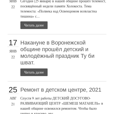
ЯНВ
Сегодня (25 января) в нашей общине прошёл телемост,
посвящённый недели памяти Холокоста. Тема
22
телемоста: «Полвека над Освенцимом всевластна
тишина» с...
Читать далее
17
Накануне в Воронежской
общине прошёл детский и
ЯНВ
молодёжный праздник Ту би
22
шват.
Читать далее
25
Ремонт в детском центре, 2021
АВГ
Спустя 9 лет работы ДЕТСКИЙ ДОСУГОВО-
РАЗВИВАЮЩИЙ ЦЕНТР «ШЕМЕШ МАТАНЕЛЬ» в
21
нашей общине освежился ремонтом. Чтобы было
уютно и красиво, мы...