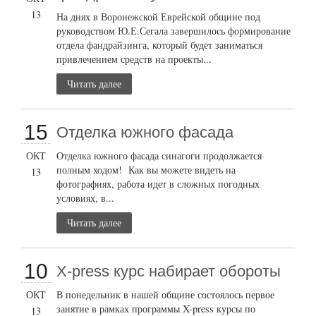
13
На днях в Воронежской Еврейской общине под
руководством Ю.Е.Сегала завершилось формирование
отдела фандрайзинга, который будет заниматься
привлечением средств на проекты...
Читать далее
15
Отделка южного фасада
ОКТ
Отделка южного фасада синагоги продолжается
полным ходом! Как вы можете видеть на
13
фотографиях, работа идет в сложных погодных
условиях, в...
Читать далее
10
X-press курс набирает обороты
ОКТ
В понедельник в нашей общине состоялось первое
занятие в рамках программы X-press курсы по
13