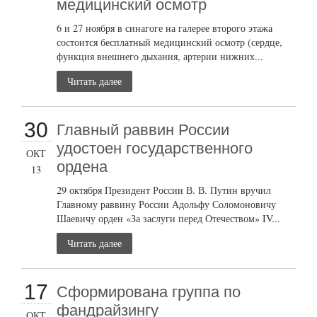
медицинский осмотр
6 и 27 ноября в синагоге на галерее второго этажа
состоится бесплатный медицинский осмотр (сердце,
функция внешнего дыхания, артерии нижних...
Читать далее
30
Главный раввин России
удостоен государственного
ОКТ
ордена
13
29 октября Президент России В. В. Путин вручил
Главному раввину России Адольфу Соломоновичу
Шаевичу орден «За заслуги перед Отечеством» IV...
Читать далее
17
Сформирована группа по
фандрайзингу
ОКТ