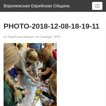
Воронежская Еврейская Община
T
o
g
g
PHOTO-2018-12-08-18-19-11
l
e
by
Еврейская община
on
6 января, 2019
n
a
v
i
g
a
t
i
o
n