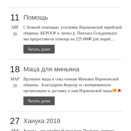
11
Помощь
АВГ
С Божьей помощью, усилиями Воронежской еврейской
общины, КЕРООР и лично р. Пинхаса Гольдшмидта
20
мы предоставили помощь на 225,000₽ для людей,...
Читать далее
18
Маца для миньяна
МАР
Вручение мацы и сока членам Миньяна Воронежской
общины . Благодарим #кероор за своевременную
20
организацию и доставку к нам Израильской мацы
Читать далее
27
Ханука 2019
ДЕК
Ханука - это семейный праздник Поэтому, именно