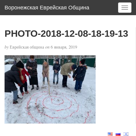
Воронежская Еврейская Община
T
o
g
g
PHOTO-2018-12-08-18-19-13
l
e
by
Еврейская община
on
6 января, 2019
n
a
v
i
g
a
t
i
o
n