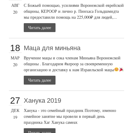
АВГ
С Божьей помощью, усилиями Воронежской еврейской
общины, КЕРООР и лично р. Пинхаса Гольдшмидта
20
мы предоставили помощь на 225,000₽ для людей,...
Читать далее
18
Маца для миньяна
МАР
Вручение мацы и сока членам Миньяна Воронежской
общины . Благодарим #кероор за своевременную
20
организацию и доставку к нам Израильской мацы
Читать далее
27
Ханука 2019
ДЕК
Ханука - это семейный праздник Поэтому, именно
семейное занятие мы провели в первый день
19
праздника Хаг Ханука самеах
Читать далее