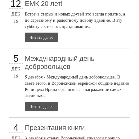
12
ЕМК 20 лет!
ДЕК
Встреча старых и новых друзей это всегда приятно, а
по серьёзному и радостному поводу вдвойне. В эту
16
субботу состоялось празднование...
Читать далее
5
Международный день
добровольцев
ДЕК
16
5 декабря - Международный день добровольцев. В
свете этого, в Воронежской еврейской общине недавно
Конищева Ирина организовала награждение самых
активных...
Читать далее
4
Презентация книги
ДЕК
3 декабря в стенах Воронежской синагоги прошло