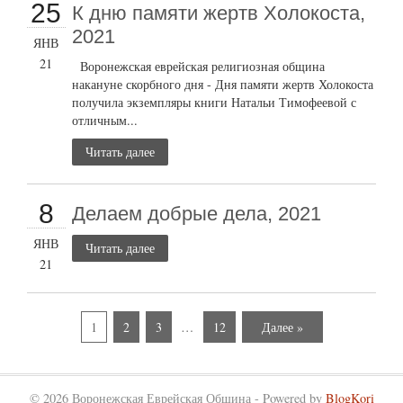
25
К дню памяти жертв Холокоста,
2021
ЯНВ
21
Воронежская еврейская религиозная община
накануне скорбного дня - Дня памяти жертв Холокоста
получила экземпляры книги Натальи Тимофеевой с
отличным...
Читать далее
8
Делаем добрые дела, 2021
ЯНВ
Читать далее
21
1
2
3
…
12
Далее »
© 2026 Воронежская Еврейская Община - Powered by
BlogKori