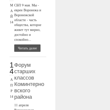
М
СБП 9 мая. Мы -
евреи Воронежа и
А
Воронежской
Й
области - часть
14
общества, которое
живет тут мирно,
достойно и
спокойно...
Читать далее
1
Форум
4
старших
классов
А
Коминтерно
П
вского
Р
района
14
11 апреля
Воронежская