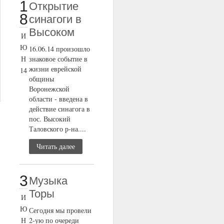
1
Открытие
8
cинагоги в
Высоком
И
Ю
16.06.14 произошло
Н
знаковое событие в
жизни еврейской
14
общины
Воронежской
области - введена в
действие синагога в
пос. Высокий
Таловского р-на....
Читать далее
3
Музыка
Торы
И
Ю
Сегодня мы провели
Н
2-ую по очереди