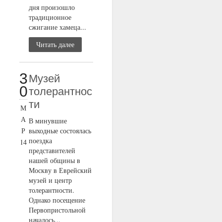
дня произошло
традиционное
сжигание хамеца...
Читать далее
3
Музей
0
толерантнос
ти
М
А
В минувшие
Р
выходные состоялась
поездка
14
представителей
нашей общины в
Москву в Еврейский
музей и центр
толерантности.
Однако посещение
Первопристольной
началось...