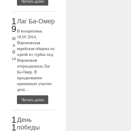
Читать далее
1
Лаг Ба-Омер
9
В воскресенье,
18.05.2014,
М
Воронежская
А
еврейская община на
Й
одной из турбаз под
14
Воронежем
отпраздновала Лаг
Ба-Омер. В
праздновании
принимали участие
дети...
Читать далее
1
День
1
победы