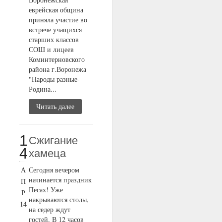
еврейская община
приняла участие во
встрече учащихся
старших классов
СОШ и лицеев
Коминтерновского
района г.Воронежа
"Народы разные-
Родина...
Читать далее
1
Сжигание
4
хамеца
А
Сегодня вечером
начинается праздник
П
Песах! Уже
Р
накрываются столы,
14
на седер ждут
гостей. В 12 часов