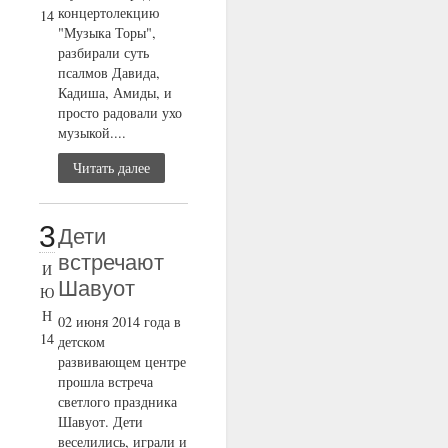
концертолекцию
14
"Музыка Торы",
разбирали суть
псалмов Давида,
Кадиша, Амиды, и
просто радовали ухо
музыкой....
Читать далее
3
Дети
встречают
И
Шавуот
Ю
Н
02 июня 2014 года в
14
детском
развивающем центре
прошла встреча
светлого праздника
Шавуот. Дети
веселились, играли и