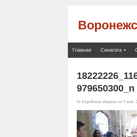
Воронежс
Главная
Синагога
18222226_11
979650300_n
by
Еврейская община
on
5 мая, 