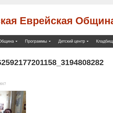
кая Еврейская Общин
Община
Программы
Детский центр
Кладби
62592177201158_3194808282
2017