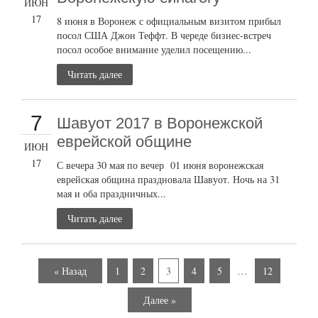
ИЮН
17
8 июня в Воронеж с официальным визитом прибыл
посол США Джон Теффт. В череде бизнес-встреч
посол особое внимание уделил посещению...
Читать далее
7
Шавуот 2017 в Воронежской
еврейской общине
ИЮН
17
С вечера 30 мая по вечер 01 июня воронежская
еврейская община праздновала Шавуот. Ночь на 31
мая и оба праздничных...
Читать далее
« Назад
1
2
3
4
5
…
12
Далее »