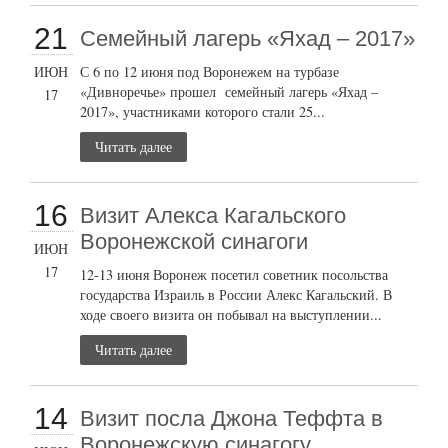
21
Семейный лагерь «Яхад – 2017»
ИЮН
С 6 по 12 июня под Воронежем на турбазе
«Дивноречье» прошел семейный лагерь «Яхад –
17
2017», участниками которого стали 25...
Читать далее
16
Визит Алекса Кагальского
Воронежской синагоги
ИЮН
17
12-13 июня Воронеж посетил советник посольства
государства Израиль в России Алекс Кагальский. В
ходе своего визита он побывал на выступлении...
Читать далее
14
Визит посла Джона Теффта в
Воронежскую синагогу