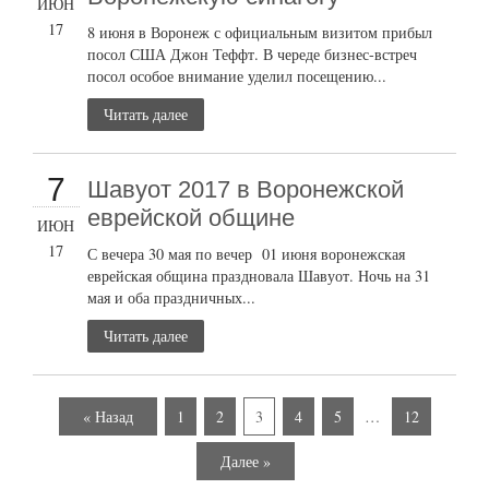
ИЮН
17
8 июня в Воронеж с официальным визитом прибыл
посол США Джон Теффт. В череде бизнес-встреч
посол особое внимание уделил посещению...
Читать далее
7
Шавуот 2017 в Воронежской
еврейской общине
ИЮН
17
С вечера 30 мая по вечер 01 июня воронежская
еврейская община праздновала Шавуот. Ночь на 31
мая и оба праздничных...
Читать далее
« Назад
1
2
3
4
5
…
12
Далее »