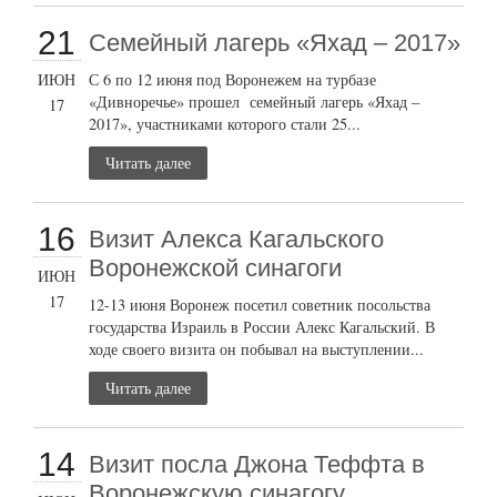
21
Семейный лагерь «Яхад – 2017»
ИЮН
С 6 по 12 июня под Воронежем на турбазе
«Дивноречье» прошел семейный лагерь «Яхад –
17
2017», участниками которого стали 25...
Читать далее
16
Визит Алекса Кагальского
Воронежской синагоги
ИЮН
17
12-13 июня Воронеж посетил советник посольства
государства Израиль в России Алекс Кагальский. В
ходе своего визита он побывал на выступлении...
Читать далее
14
Визит посла Джона Теффта в
Воронежскую синагогу