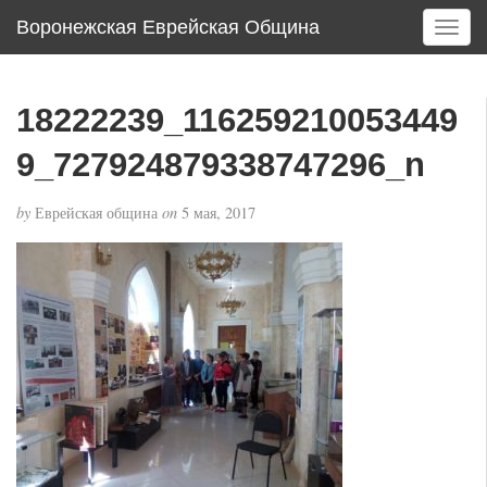
Воронежская Еврейская Община
T
o
g
g
18222239_116259210053449
l
e
9_727924879338747296_n
n
a
by
Еврейская община
on
5 мая, 2017
v
i
g
a
t
i
o
n