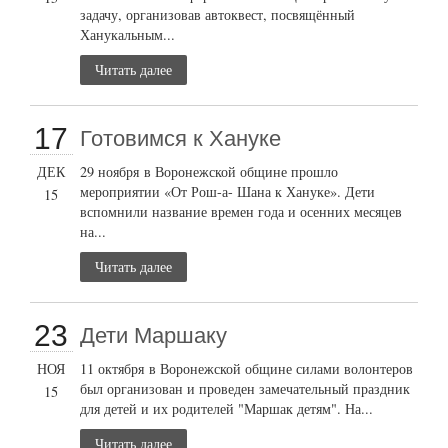
задачу, организовав автоквест, посвящённый
Ханукальным...
Читать далее
17
Готовимся к Хануке
ДЕК
29 ноября в Воронежской общине прошло
мероприятии «От Рош-а- Шана к Хануке». Дети
15
вспомнили название времен года и осенних месяцев
на...
Читать далее
23
Дети Маршаку
НОЯ
11 октября в Воронежской общине силами волонтеров
был организован и проведен замечательный праздник
15
для детей и их родителей "Маршак детям". На...
Читать далее