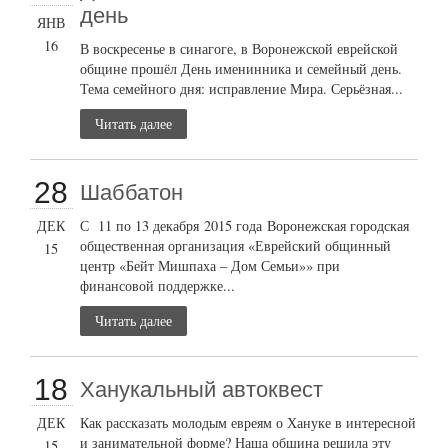
день
ЯНВ
16
В воскресенье в синагоге, в Воронежской еврейской
общине прошёл День именинника и семейный день.
Тема семейного дня: исправление Мира. Серьёзная...
Читать далее
28
Шаббатон
ДЕК
С 11 по 13 декабря 2015 года Воронежская городская
общественная организация «Еврейский общинный
15
центр «Бейт Мишпаха – Дом Семьи»» при
финансовой поддержке...
Читать далее
18
Ханукальный автоквест
ДЕК
Как рассказать молодым евреям о Хануке в интересной
и занимательной форме? Наша община решила эту
15