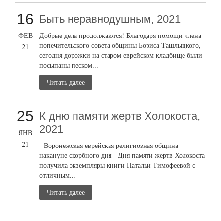
16
Быть неравнодушным, 2021
ФЕВ
Добрые дела продолжаются! Благодаря помощи члена
попечительского совета общины Бориса Ташлыцкого,
21
сегодня дорожки на старом еврейском кладбище были
посыпаны песком...
Читать далее
25
К дню памяти жертв Холокоста,
2021
ЯНВ
21
Воронежская еврейская религиозная община
накануне скорбного дня - Дня памяти жертв Холокоста
получила экземпляры книги Натальи Тимофеевой с
отличным...
Читать далее