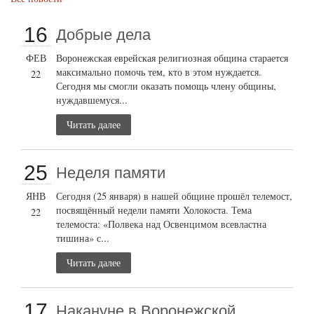
16
Добрые дела
ФЕВ
Воронежская еврейская религиозная община старается
максимально помочь тем, кто в этом нуждается.
22
Сегодня мы смогли оказать помощь члену общины,
нуждавшемуся...
Читать далее
25
Неделя памяти
ЯНВ
Сегодня (25 января) в нашей общине прошёл телемост,
посвящённый недели памяти Холокоста. Тема
22
телемоста: «Полвека над Освенцимом всевластна
тишина» с...
Читать далее
17
Накануне в Воронежской