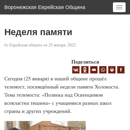
Воронежская Еврейская Община
T
o
g
g
Неделя памяти
l
e
by
Еврейская община
on
25 января, 2022
n
a
v
Поделиться
i
g
Сегодня (25 января) в нашей общине прошёл
a
t
телемост, посвящённый недели памяти Холокоста.
i
Тема телемоста: «Полвека над Освенцимом
o
всевластна тишина» с учащимися разных школ
n
страны и других учреждений.