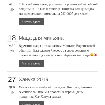
АВГ
С Божьей помощью, усилиями Воронежской еврейской
общины, КЕРООР и лично р. Пинхаса Гольдшмидта
20
мы предоставили помощь на 225,000₽ для людей,...
Читать далее
18
Маца для миньяна
МАР
Вручение мацы и сока членам Миньяна Воронежской
общины . Благодарим #кероор за своевременную
20
организацию и доставку к нам Израильской мацы
Читать далее
27
Ханука 2019
ДЕК
Ханука - это семейный праздник Поэтому, именно
семейное занятие мы провели в первый день
19
праздника Хаг Ханука самеах
Читать далее