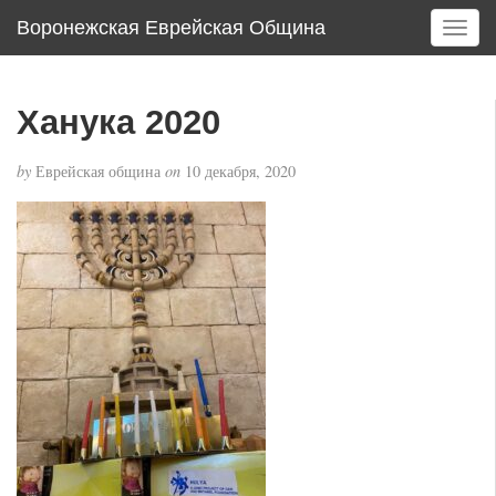
Воронежская Еврейская Община
T
o
g
g
Ханука 2020
l
e
by
Еврейская община
on
10 декабря, 2020
n
a
v
i
g
a
t
i
o
n