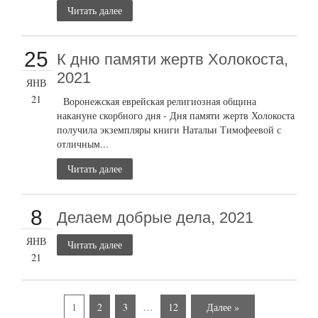
Читать далее
25
К дню памяти жертв Холокоста,
2021
ЯНВ
21
Воронежская еврейская религиозная община
накануне скорбного дня - Дня памяти жертв Холокоста
получила экземпляры книги Натальи Тимофеевой с
отличным...
Читать далее
8
Делаем добрые дела, 2021
ЯНВ
Читать далее
21
1
2
3
…
12
Далее »