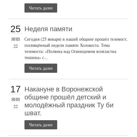
Читать далее
25
Неделя памяти
ЯНВ
Сегодня (25 января) в нашей общине прошёл телемост,
посвящённый недели памяти Холокоста. Тема
22
телемоста: «Полвека над Освенцимом всевластна
тишина» с...
Читать далее
17
Накануне в Воронежской
общине прошёл детский и
ЯНВ
молодёжный праздник Ту би
22
шват.
Читать далее