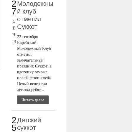
2
Молодежны
7
й клуб
отметил
С
Суккот
Е
Н
22 сентября
13
Еврейский
Молодежный Клуб
отметил
замечательный
праздник Суккот, а
вдогонку открыл
новый сезон клуба.
Целый вечер три
десятка ребят...
Читать далее
2
Детский
5
суккот