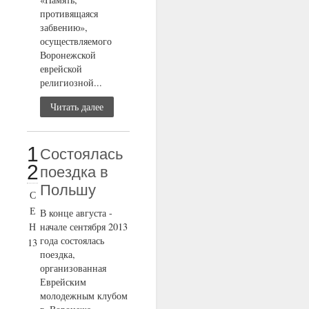
противящаяся
забвению»,
осуществляемого
Воронежской
еврейской
религиозной...
Читать далее
1
Состоялась
2
поездка в
Польшу
С
Е
В конце августа -
Н
начале сентября 2013
года состоялась
13
поездка,
организованная
Еврейским
молодежным клубом