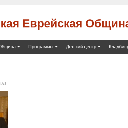
кая Еврейская Общин
Община
Программы
Детский центр
Кладби
2021