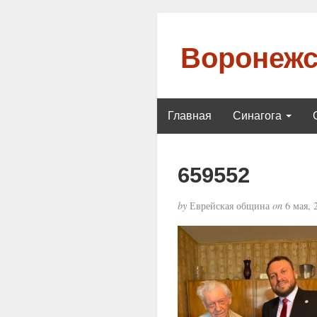
Воронежс
Главная
Синагога
659552
by
Еврейская община
on
6 мая, 