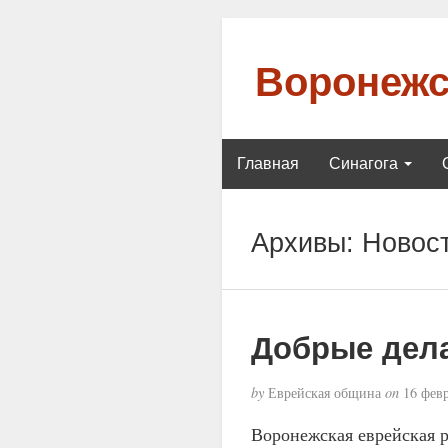
Воронежс
Главная
Синагога
Архивы:
Новос
Добрые дел
by
Еврейская община
on
16 февр
Воронежская еврейская 