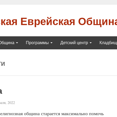
кая Еврейская Общин
Община
Программы
Детский центр
Кладби
ти
а
аля, 2022
религиозная община старается максимально помочь