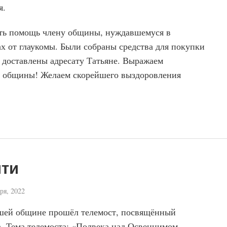
я.
ать помощь члену общины, нуждавшемуся в
х от глаукомы. Были собраны средства для покупки
 доставлены адресату Татьяне. Выражаем
м общины! Желаем скорейшего выздоровления
яти
ря, 2022
нашей общине прошёл телемост, посвящённый
. Тема телемоста: «Полвека над Освенцимом