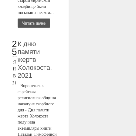
старом еврейском
кладбище были
посыпаны песком...
Читать далее
2
К дню
5
памяти
жертв
Я
Холокоста,
Н
2021
В
21
Воронежская
еврейская
религиозная община
накануне скорбного
дня - Дня памяти
жертв Холокоста
получила
экземпляры книги
Натальи Тимофеевой