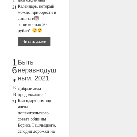
Календарь, который
21
можно приобрести в
синагоге
стоимостью 50
рублей
Читать далее
1
Быть
6
неравнодуш
ным, 2021
Ф
Е
Добрые дела
В
продолжаются!
Благодаря помощи
21
члена
попечительского
совета общины
Бориса Ташлыцкого,
сегодня дорожки на