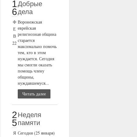
1
Добрые
6
дела
Ф
Воронежская
еврейская
Е
религиозная община
В
старается
22
максимально помочь
тем, кто в этом
нуждается. Сегодня
мы смогли оказать
помощь члену
общины,
нуждавшемуся...
Читать далее
2
Неделя
5
памяти
Я
Сегодня (25 января)