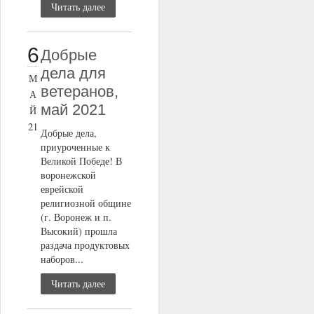
Читать далее
6
Добрые
дела для
М
ветеранов,
А
май 2021
Й
21
Добрые дела,
приуроченные к
Великой Победе! В
воронежской
еврейской
религиозной общине
(г. Воронеж и п.
Высокий) прошла
раздача продуктовых
наборов...
Читать далее