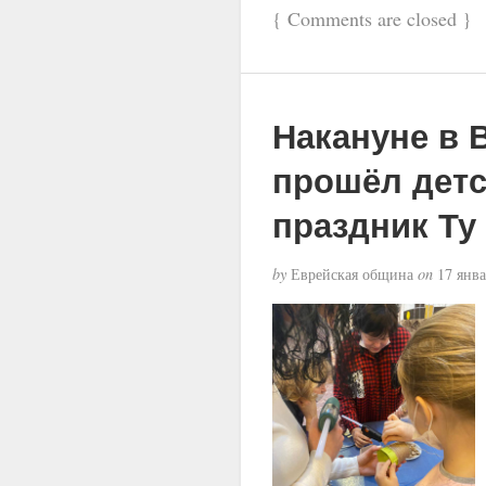
{
Comments are closed
}
Накануне в 
прошёл дет
праздник Ту 
by
Еврейская община
on
17 янва