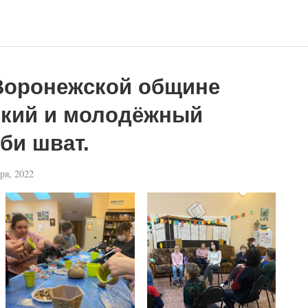
Воронежской общине
ский и молодёжный
би шват.
ря, 2022