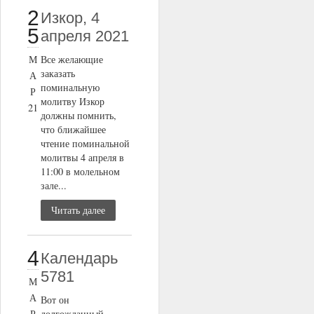
2
Изкор, 4
5
апреля 2021
М
Все желающие
заказать
А
поминальную
Р
молитву Изкор
21
должны помнить,
что ближайшее
чтение поминальной
молитвы 4 апреля в
11:00 в молельном
зале...
Читать далее
4
Календарь
5781
М
А
Вот он
Р
долгожданный