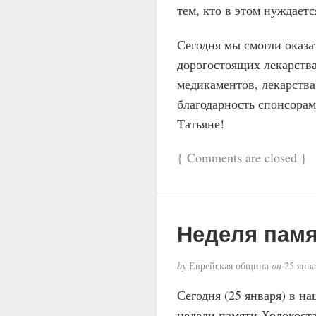
тем, кто в этом нуждаетс
Сегодня мы смогли оказ
дорогостоящих лекарства
медикаментов, лекарства
благодарность спонсора
Татьяне!
{
Comments are closed
}
Неделя пам
by
Еврейская община
on
25 янва
Сегодня (25 января) в 
недели памяти Холокоста