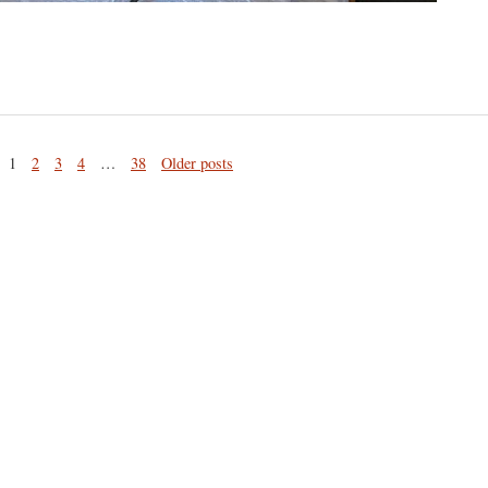
1
2
3
4
…
38
Older posts