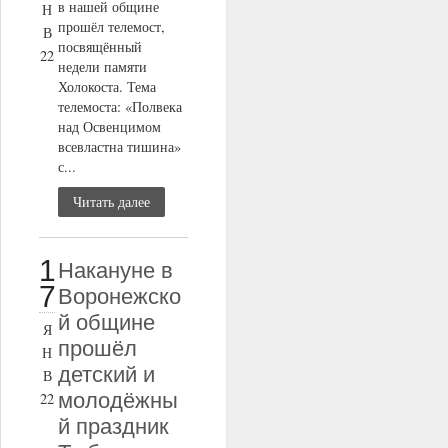
в нашей общине
Н
прошёл телемост,
В
посвящённый
22
недели памяти
Холокоста. Тема
телемоста: «Полвека
над Освенцимом
всевластна тишина»
с...
Читать далее
1
Накануне в
7
Воронежско
й общине
Я
прошёл
Н
детский и
В
молодёжны
22
й праздник