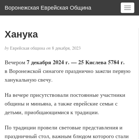
Воронежская Еврейская Община
T
o
g
g
Ханука
l
e
by
Еврейская община
on
8 декабря, 2023
n
a
7 декабря 2024 г. — 25 Кислева 5784 г.
Вечером
v
в Воронежской синагоге празднично зажгли первую
i
g
ханукальную свечу.
a
t
На вечере присутствовали постоянные участники
i
общины и миньяна, а также еврейские семьи с
o
детьми, приобщающимися к традиции.
n
По традиции провели световые представления и
праздничный стол, важным блюдом которого стали