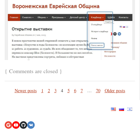
{
Comments are closed
}
Newer posts
1
2
3
4
5
6
7
…
70
Older posts