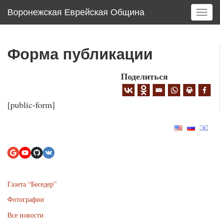
Воронежская Еврейская Община
T
o
g
g
Форма публикации
l
e
Поделиться
n
a
v
[public-form]
i
g
a
t
i
o
n
Газета “Беседер”
Фотографии
Все новости