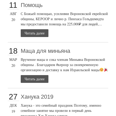
11
Помощь
АВГ
С Божьей помощью, усилиями Воронежской еврейской
общины, КЕРООР и лично р. Пинхаса Гольдшмидта
20
мы предоставили помощь на 225,000₽ для людей,...
Читать далее
18
Маца для миньяна
МАР
Вручение мацы и сока членам Миньяна Воронежской
общины . Благодарим #кероор за своевременную
20
организацию и доставку к нам Израильской мацы
Читать далее
27
Ханука 2019
ДЕК
Ханука - это семейный праздник Поэтому, именно
семейное занятие мы провели в первый день
19
праздника Хаг Ханука самеах