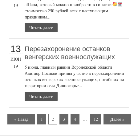
аШана, который можно приобрести в синагоге
19
стоимостью 250 рублей всех с наступающим
праздником...
Читать далее
13
Перезахоронение останков
венгерских военнослужащих
ИЮН
19
5 июня, главный раввин Воронежской области
Авигдор Носиков принял участие в перезахоронении
останков венгерских военнослужащих, погибших на
территории села Дивногорье...
Читать далее
« Назад
1
2
3
4
…
12
Далее »