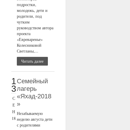
подростки,
молодежь, дети и
родители, под
чутким
руководством автора
проекта
«Евреваренье»
Колесниковой
Светланы,...
Читать далее
1
Семейный
3
лагерь
«Яхад-2018
С
»
Е
Н
Незабываемую
18
неделю августа дети
с родителями