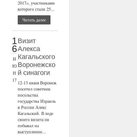
2017», участниками
которого стали 25...
Читать далее
1
Визит
6
Алекса
Кагальского
И
Воронежско
Ю
й синагоги
Н
17
12-13 июня Воронеж
посетил советник
посольства
государства Израиль
в России Алекс
Кагальский. В ходе
своего визита он
побывал на
выступлении...