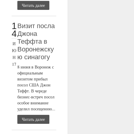
Читать далее
1
Визит посла
4
Джона
Теффта в
И
Воронежску
Ю
ю синагогу
Н
17
8 июня в Воронеж с
официальным
визитом прибыл
посол США Джон
Теффт. В череде
бизнес-встреч посол
особое внимание
уделил посещению...
Читать далее