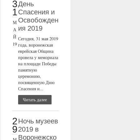
3
День
1
Спасения и
Освобожден
М
ия 2019
А
Й
Сегодня, 31 мая 2019
19
года, воронежская
еврейская Община
провела у мемориала
на площади Победы
памятную
церемонию,
посвященную Дню
Спасения и...
Читать далее
2
Ночь музеев
9
2019 в
Воронежско
М