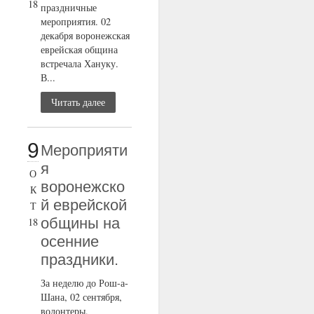
18
праздничные
мероприятия. 02
декабря воронежская
еврейская община
встречала Хануку.
В...
Читать далее
9
Мероприяти
я
О
воронежско
К
й еврейской
Т
общины на
18
осенние
праздники.
За неделю до Рош-а-
Шана, 02 сентября,
волонтеры,