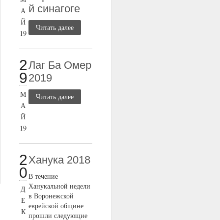
й синагоге
А
Й
Читать далее
19
2
Лаг Ба Омер
9
2019
М
Читать далее
А
Й
19
2
Ханука 2018
0
В течение
Ханукальной недели
Д
в Воронежской
Е
еврейской общине
К
прошли следующие