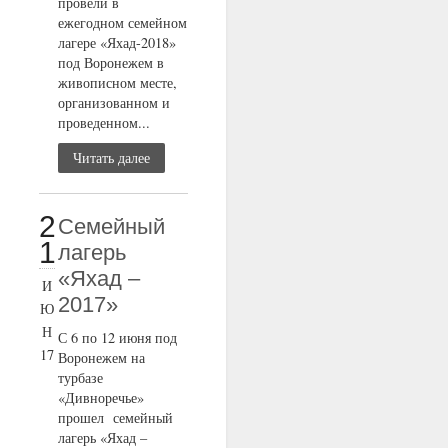
провели в
ежегодном семейном
лагере «Яхад-2018»
под Воронежем в
живописном месте,
организованном и
проведенном...
Читать далее
2
Семейный
1
лагерь
«Яхад –
И
2017»
Ю
Н
С 6 по 12 июня под
17
Воронежем на
турбазе
«Дивноречье»
прошел семейный
лагерь «Яхад –