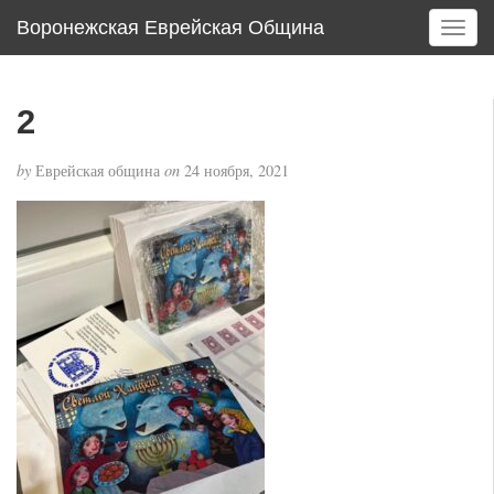
Воронежская Еврейская Община
T
o
g
g
2
l
e
by
Еврейская община
on
24 ноября, 2021
n
a
v
i
g
a
t
i
o
n