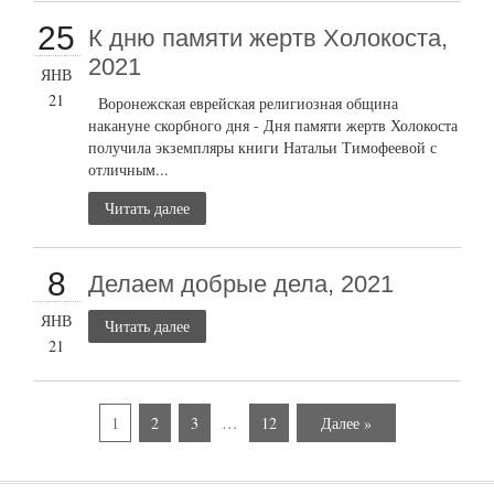
25
К дню памяти жертв Холокоста,
2021
ЯНВ
21
Воронежская еврейская религиозная община
накануне скорбного дня - Дня памяти жертв Холокоста
получила экземпляры книги Натальи Тимофеевой с
отличным...
Читать далее
8
Делаем добрые дела, 2021
ЯНВ
Читать далее
21
1
2
3
…
12
Далее »