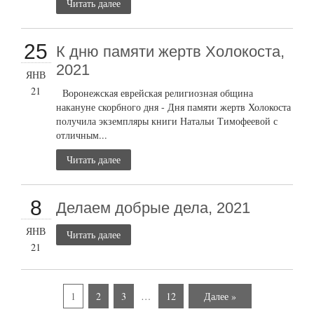
Читать далее
25
К дню памяти жертв Холокоста,
2021
ЯНВ
21
Воронежская еврейская религиозная община
накануне скорбного дня - Дня памяти жертв Холокоста
получила экземпляры книги Натальи Тимофеевой с
отличным...
Читать далее
8
Делаем добрые дела, 2021
ЯНВ
Читать далее
21
1
2
3
…
12
Далее »