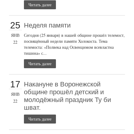
Читать далее
25
Неделя памяти
ЯНВ
Сегодня (25 января) в нашей общине прошёл телемост,
посвящённый недели памяти Холокоста. Тема
22
телемоста: «Полвека над Освенцимом всевластна
тишина» с...
Читать далее
17
Накануне в Воронежской
общине прошёл детский и
ЯНВ
молодёжный праздник Ту би
22
шват.
Читать далее