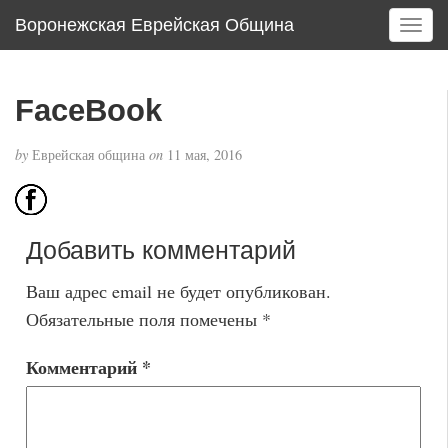
Воронежская Еврейская Община
T
o
g
g
FaceBook
l
e
by
Еврейская община
on
11 мая, 2016
n
a
v
i
Добавить комментарий
g
a
Ваш адрес email не будет опубликован.
t
i
Обязательные поля помечены
*
o
n
Комментарий
*