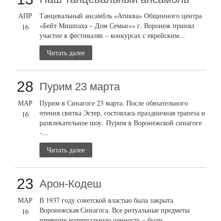
АПР
Танцевальный ансамбль «Атиква» Общинного центра
«Бейт Мишпаха – Дом Семьи»» г. Воронеж принял
16
участие в фестивалях – конкурсах с еврейским...
Читать далее
28
Пурим 23 марта
МАР
Пурим в Синагоге 23 марта. После обязательного
чтения свитка Эстер, состоялась праздничная трапеза и
16
развлекательное шоу. Пурим в Воронежской синагоге
-...
Читать далее
23
Арон-Кодеш
МАР
В 1937 году советской властью была закрыта
Воронежская Синагога. Все ритуальные предметы
16
имевшие материальную ценность – были