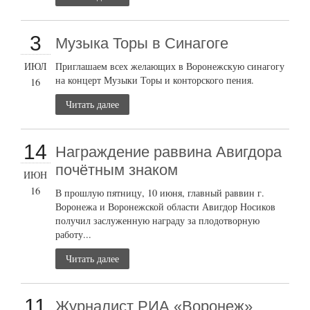
3
Музыка Торы в Синагоге
ИЮЛ
Приглашаем всех желающих в Воронежскую синагогу
на концерт Музыки Торы и конторского пения.
16
Читать далее
14
Награждение раввина Авигдора
почётным знаком
ИЮН
16
В прошлую пятницу, 10 июня, главный раввин г.
Воронежа и Воронежской области Авигдор Носиков
получил заслуженную награду за плодотворную
работу...
Читать далее
11
Журналист РИА «Воронеж»