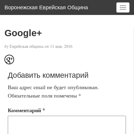
Воронежская Еврейская Община
T
o
g
g
Google+
l
e
by
Еврейская община
on
11 мая, 2016
n
a
v
i
Добавить комментарий
g
a
Ваш адрес email не будет опубликован.
t
i
Обязательные поля помечены
*
o
n
Комментарий
*