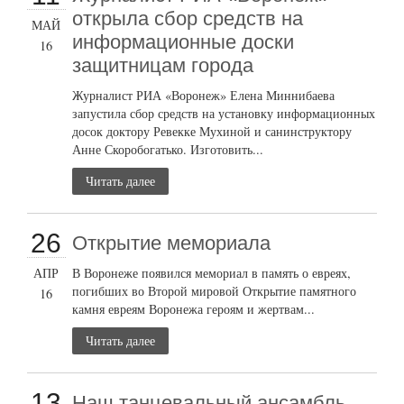
открыла сбор средств на
МАЙ
информационные доски
16
защитницам города
Журналист РИА «Воронеж» Елена Миннибаева
запустила сбор средств на установку информационных
досок доктору Ревекке Мухиной и санинструктору
Анне Скоробогатько. Изготовить...
Читать далее
26
Открытие мемориала
АПР
В Воронеже появился мемориал в память о евреях,
погибших во Второй мировой Открытие памятного
16
камня евреям Воронежа героям и жертвам...
Читать далее
13
Наш танцевальный ансамбль