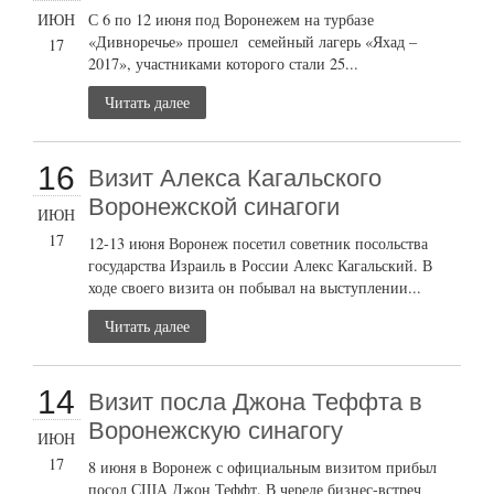
ИЮН
С 6 по 12 июня под Воронежем на турбазе
«Дивноречье» прошел семейный лагерь «Яхад –
17
2017», участниками которого стали 25...
Читать далее
16
Визит Алекса Кагальского
Воронежской синагоги
ИЮН
17
12-13 июня Воронеж посетил советник посольства
государства Израиль в России Алекс Кагальский. В
ходе своего визита он побывал на выступлении...
Читать далее
14
Визит посла Джона Теффта в
Воронежскую синагогу
ИЮН
17
8 июня в Воронеж с официальным визитом прибыл
посол США Джон Теффт. В череде бизнес-встреч