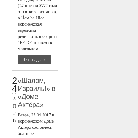
(27 нисана 5777 года
от сотворения мира),
в Йом ha-Шоа,
воронежская
еврейская
религиозная община
"ВЕРО" провела в
молельном...
Читать далее
2
«Шалом,
4
Израиль!» в
«Доме
А
Актёра»
П
Р
Вчера, 23.04.2017 в
17
воронежском Доме
Актера состоялось
большое