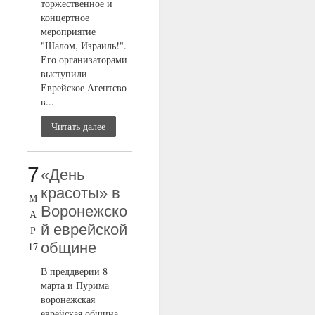
торжественное и
концертное
мероприятие
"Шалом, Израиль!".
Его организаторами
выступили
Еврейское Агентсво
в...
Читать далее
7
«День
красоты» в
М
Воронежско
А
й еврейской
Р
общине
17
В преддверии 8
марта и Пурима
воронежская
еврейская община