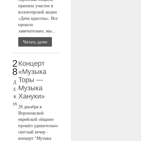
приняла участие в
волонтерской акции
«День красоты». Все
прошло
замечательно, мы...
Читать далее
2
Концерт
8
«Музыка
Торы —
Д
Музыка
Е
Хануки»
К
16
28 декабря в
Воронежской
еврейской общине
прошёл удивительно
светлый вечер -
концерт "Музыка