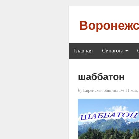
Воронежс
Главная
Синагога
шаббатон
by
Еврейская община
on
11 мая,