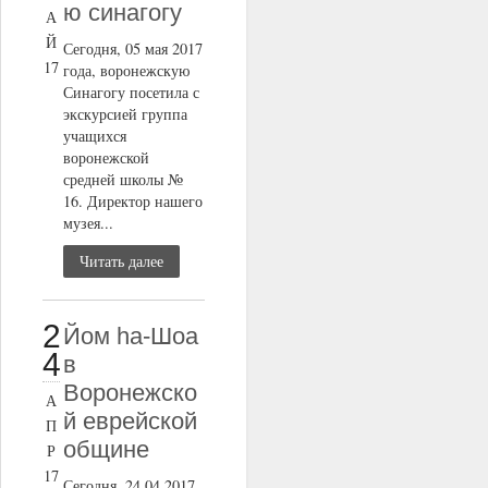
ю синагогу
А
Й
Сегодня, 05 мая 2017
17
года, воронежскую
Синагогу посетила с
экскурсией группа
учащихся
воронежской
средней школы №
16. Директор нашего
музея...
Читать далее
2
Йом ha-Шоа
4
в
Воронежско
А
й еврейской
П
общине
Р
17
Сегодня, 24.04.2017