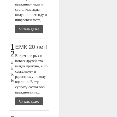
празднику чуда и
света. Команды
получили легенду и
шифровки мест,...
Читать далее
1
ЕМК 20 лет!
2
Встреча старых и
новых друзей это
Д
всегда приятно, а по
Е
серьёзному и
К
радостному поводу
16
вдвойне. В эту
субботу состоялось
празднование...
Читать далее