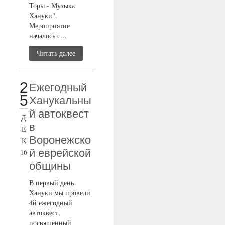
Торы - Музыка
Хануки".
Мероприятие
началось с...
Читать далее
2
Ежегодный
5
Ханукальны
й автоквест
Д
в
Е
Воронежско
К
й еврейской
16
общины
В первый день
Хануки мы провели
4й ежегодный
автоквест,
посвящённый