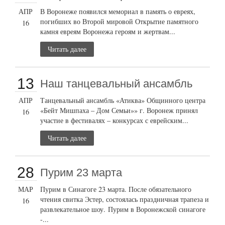
АПР
В Воронеже появился мемориал в память о евреях,
погибших во Второй мировой Открытие памятного
16
камня евреям Воронежа героям и жертвам...
Читать далее
13
Наш танцевальный ансамбль
АПР
Танцевальный ансамбль «Атиква» Общинного центра
«Бейт Мишпаха – Дом Семьи»» г. Воронеж принял
16
участие в фестивалях – конкурсах с еврейским...
Читать далее
28
Пурим 23 марта
МАР
Пурим в Синагоге 23 марта. После обязательного
чтения свитка Эстер, состоялась праздничная трапеза и
16
развлекательное шоу. Пурим в Воронежской синагоге
-...