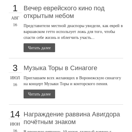
1
Вечер еврейского кино под
открытым небом
АВГ
16
Представители местной диаспоры увидели, как еврей в
варшавском гетто использует ложь для того, чтобы
спасти себе жизнь и облегчить участь...
Читать далее
3
Музыка Торы в Синагоге
ИЮЛ
Приглашаем всех желающих в Воронежскую синагогу
на концерт Музыки Торы и конторского пения.
16
Читать далее
14
Награждение раввина Авигдора
почётным знаком
ИЮН
16
В прошлую пятницу, 10 июня, главный раввин г.