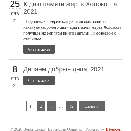
25
К дню памяти жертв Холокоста,
2021
ЯНВ
21
Воронежская еврейская религиозная община
накануне скорбного дня - Дня памяти жертв Холокоста
получила экземпляры книги Натальи Тимофеевой с
отличным...
Читать далее
8
Делаем добрые дела, 2021
ЯНВ
Читать далее
21
1
2
3
…
12
Далее »
© 2026 Воронежская Еврейская Община - Powered by
BlogKori